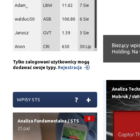
Adam_
LBW
11.62
7 Sie
walduci50
ASB
106.80
6 Sie
Janosz
GVT
1.39
3 Sie
Bieżący wpi
Anon
CRI
650
30 Lip
Holding. Na 
Tylko zalogowani użytkownicy mogą
dodawać swoje typy.
Rejestracja
Analiza Tech
Mobruk
/
sWI
+
?
WPISY STS
0
Analiza Fundamentalna
/
STS
25 paź