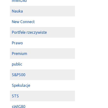
mWIG40
Mobruk
po tych
Nauka
2022-03-24 09:35:07
P
space
hehe mój
New Connect
2022-03-24 07:56:31
s
zobaczymy jak 
Portfele rzeczywiste
2022-02-02 23:48:11
M
Prawo
I
Mobruk
w dal
pozytywne powst
Premium
gdyż cały obrót
2022-01-26 10:33:39
s
public
mobruk
przy 40
S&P500
2022-01-09 21:45:40
d
ja poproszę o
Spekulacje
2021-08-31 11:47:26
M
Mobruk
dalej 
STS
negatywnych. G
sWIG80
pozytywną świec