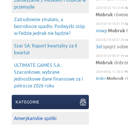
zamieszanie z Muskiem i odbicie w
przemyśle
2025-05-22 10:23:04
A
Mobruk
również
Zatrudnienie zmalało, a
2025-02-18 14:43:19
Sa
bezrobocie spadło. Podwyżki stóp
nowy
Mobruk
ł
w Fedzie jednak nie będzie?
2025-02-18 09:27:28
n
Szar SA: Raport kwartalny za II
Sal
spojrz sobi
kwartał
2025-01-29 09:37:44
n
Mobruk
dobrze
ULTIMATE GAMES S.A.:
Szacunkowe, wybrane
2024-09-02 11:38:33
P
koku
Mobruk
c
jednostkowe dane finansowe za I
półrocze 2026 roku
2024-09-02 11:34:15
k
a może ktoś zw
wolumen się poj
KATEGORIE
2023-07-31 11:11:48
s
mobruk
ruszył
Amerykańskie spółki
2023-07-13 12:21:30
g