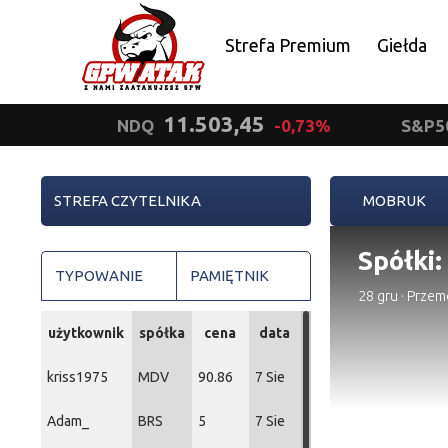
Strefa Premium
Giełda
Polityka prywatności
11.503,45
NDQ
-0,73%
S&P5
STREFA CZYTELNIKA
MOBRUK
Spółki:
TYPOWANIE
PAMIĘTNIK
28 gru
·
Przem
użytkownik
spółka
cena
data
kriss1975
MDV
90.86
7 Sie
Adam_
BRS
5
7 Sie