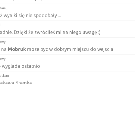
dam_
 wyniki się nie spodobały ...
l
adnie. Dzięki że zwróciłeś mi na niego uwagę :)
owy
e na
Mobruk
moze byc w dobrym miejscu do wejscia
owy
 wyglada ostatnio
iaskun
iekawa firemka
oku
rócił okazję na dawno nie wspominaną gwiazdę
Mobruk
? jaki
awił ostatnio, może coś z tego będzie
pace
uf