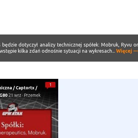
s będzie dotyczył analizy technicznej spółek: Mobruk, Ryvu o
wstępie kilka zdań odnośnie sytuacji na wykresach...
Więcej
1
niczna
/
Captortx
/
G80
21 wrz
·
Przemek