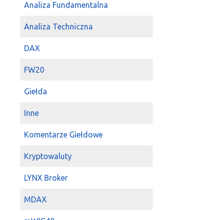
Analiza Fundamentalna
gra ktoś
mobru
Analiza Techniczna
2023-04-04 09:02:36
s
mobruk
może b
DAX
2022-11-08 13:46:47
P
Mobruk
do zło
FW20
2022-08-18 21:55:21
p
Giełda
kriss1975
Mobr
energetyczneg
Inne
należącym do s
2022-08-18 14:48:11
M
Komentarze Giełdowe
Mobruk
15%, a
Kryptowaluty
2022-08-18 13:44:47
s
Anon
mobruk
w
LYNX Broker
2022-08-18 13:06:48
A
Mobruk
coś pod
MDAX
2022-03-30 13:17:07
A