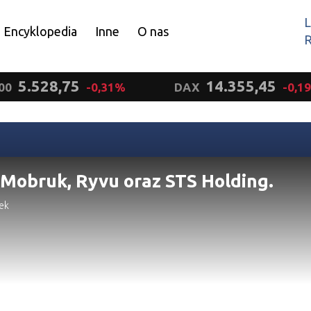
L
Encyklopedia
Inne
O nas
R
Wyrażam zgodę.
5.528,75
14.355,45
00
-0,31%
DAX
-0,1
 Mobruk, Ryvu oraz STS Holding.
ek