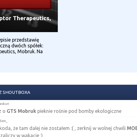
ptor Therapeutics,
pisie przedstawię
iczną dwóch spółek:
peutics, Mobruk. Na
Z SHOUTBOXA
iaskun
z o
GTS
Mobruk
pieknie rośnie pod bomby ekologiczne
dam_
oda, że tam dalej nie zostałem :( , zerknij w wolnej chwili
MO
zaliczy w wakacje :)