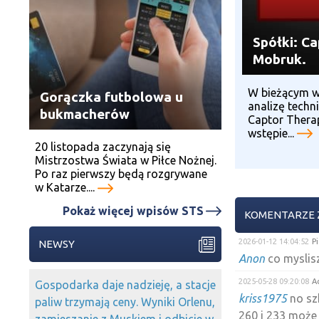
Spółki: Ca
Mobruk.
W bieżącym w
Gorączka futbolowa u
analizę techn
bukmacherów
Captor Thera
wstępie...
20 listopada zaczynają się
Mistrzostwa Świata w Piłce Nożnej.
Po raz pierwszy będą rozgrywane
w Katarze....
Pokaż więcej wpisów STS
KOMENTARZE 
2026-01-12 14:04:52
P
NEWSY
Anon
co myslis
2025-05-28 09:20:08
A
Gospodarka daje nadzieję, a stacje
kriss1975
no szk
paliw trzymają ceny. Wyniki Orlenu,
260 i 233 może 