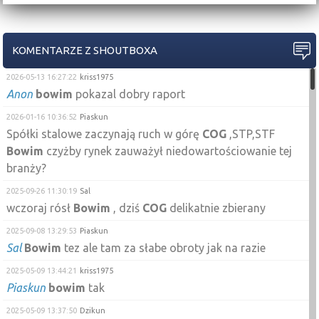
KOMENTARZE Z SHOUTBOXA
2026-05-13 16:27:22
kriss1975
Anon
bowim
pokazal dobry raport
2026-01-16 10:36:52
Piaskun
Spółki stalowe zaczynają ruch w górę
COG
,STP,STF
Bowim
czyżby rynek zauważył niedowartościowanie tej
branży?
2025-09-26 11:30:19
Sal
wczoraj rósł
Bowim
, dziś
COG
delikatnie zbierany
2025-09-08 13:29:53
Piaskun
Sal
Bowim
tez ale tam za słabe obroty jak na razie
2025-05-09 13:44:21
kriss1975
Piaskun
bowim
tak
2025-05-09 13:37:50
Dzikun