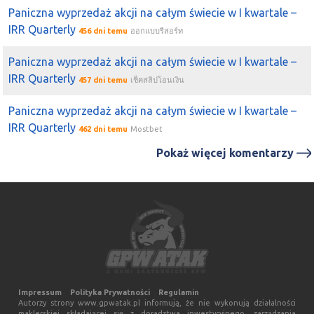
wysokie zapasy mogą mieć kłopoty.
Paniczna wyprzedaż akcji na całym świecie w I kwartale –
2022-06-03 16:27:19
Dzikun
IRR Quarterly
456 dni temu
ออกแบบรีสอร์ท
od pory kiedy
BOWIM
ogłosił dywidendę kurs wzrósł z
50%, a na
COG
spadł 20-30%
Paniczna wyprzedaż akcji na całym świecie w I kwartale –
IRR Quarterly
457 dni temu
เช็คสลิปโอนเงิน
2022-06-03 16:25:51
Dzikun
kriss1975
ale zobacz taki
bowim
Paniczna wyprzedaż akcji na całym świecie w I kwartale –
2022-05-30 09:26:14
bronas16
IRR Quarterly
462 dni temu
Mostbet
sunex
,
bowim
ładnie się pną, tylko mój czarny koń
cog
Pokaż więcej komentarzy
stał się czarnym łąbędziem
2022-05-26 15:33:12
Dzikun
space
kompletnie mnie zaskoczyli z dywidendą.
Wystarczy spojrzeć jak na wysoką dyw. zareagował
bowim
, a jak na niską
cog
2022-05-23 19:15:46
Triathlonista
Jaki scenariusz na
bowim
typujecie? Podbitka pod wyniki
korekta gra pod dywidendę i zjazd pod scenariusz
Impressum
Polityka Prywatności
Regulamin
recesyjny? Czy może kpo utrzyma kurs
Autorzy strony www.gpwatak.pl informują, że nie wykonują działalności
maklerskiej składającej się z doradztwa inwestycyjnego, zarządzania