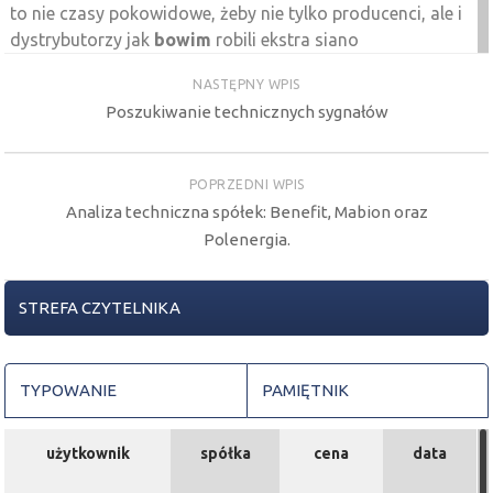
to nie czasy pokowidowe, żeby nie tylko producenci, ale i
dystrybutorzy jak
bowim
robili ekstra siano
2025-05-09 12:58:55
mediolan
NASTĘPNY WPIS
Piaskun
bowim
wyniki podał .. fatalne
Poszukiwanie technicznych sygnałów
2025-05-09 12:28:49
Piaskun
Bowim
jakiś ruch
POPRZEDNI WPIS
2025-04-23 09:59:44
Dzikun
Analiza techniczna spółek: Benefit, Mabion oraz
Ed
bowim
stoi, obrót warzywniak
Polenergia.
2025-04-23 09:32:16
Ed
Może na
BOWIM
coś dłużej zagrają
STREFA CZYTELNIKA
2025-03-07 09:49:36
mediolan
co tak polecieli mocno z
pepco
? ,
bowim
od stycznia
100 % ładnie
TYPOWANIE
PAMIĘTNIK
2025-03-06 10:34:39
mediolan
za covid były zależności ,ale to zupełnie inny czas , a
użytkownik
spółka
cena
data
ostatnie 4 lata to
bowim
w piach