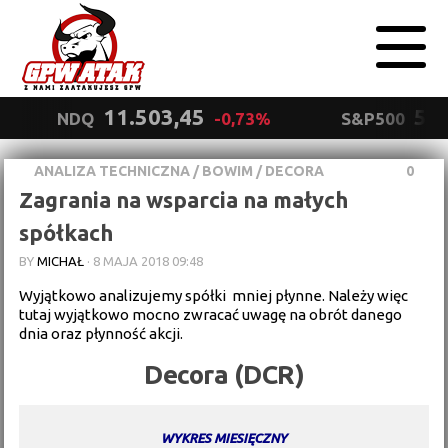
11.503,45
5.5
NDQ
-0,73%
S&P500
ANALIZA TECHNICZNA
/
BOWIM
/
DECORA
0
Polityka
Zagrania na wsparcia na małych
prywatności
Wyrażam zgodę.
spółkach
BY
MICHAŁ
·
8 MAJA 2018 09:48
Wyjątkowo analizujemy spółki mniej płynne. Należy więc
tutaj wyjątkowo mocno zwracać uwagę na obrót danego
dnia oraz płynność akcji.
Decora (DCR)
WYKRES MIESIĘCZNY