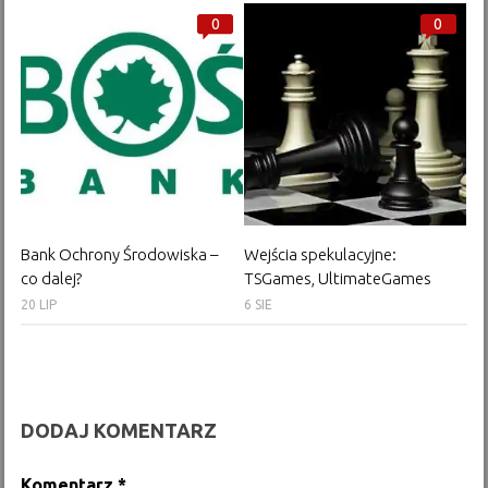
0
0
Bank Ochrony Środowiska –
Wejścia spekulacyjne:
co dalej?
TSGames, UltimateGames
20 LIP
6 SIE
DODAJ KOMENTARZ
Komentarz
*