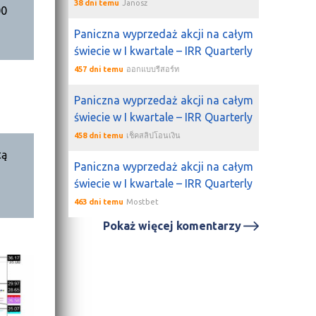
38 dni temu
Janosz
00
Paniczna wyprzedaż akcji na całym
świecie w I kwartale – IRR Quarterly
457 dni temu
ออกแบบรีสอร์ท
Paniczna wyprzedaż akcji na całym
świecie w I kwartale – IRR Quarterly
458 dni temu
เช็คสลิปโอนเงิน
cą
Paniczna wyprzedaż akcji na całym
świecie w I kwartale – IRR Quarterly
463 dni temu
Mostbet
Pokaż więcej komentarzy