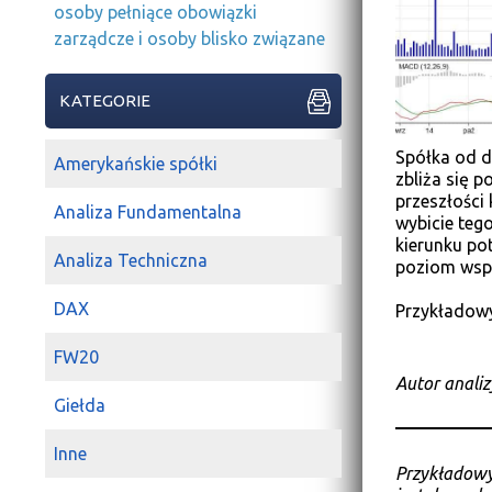
osoby pełniące obowiązki
zarządcze i osoby blisko związane
KATEGORIE
Spółka od d
Amerykańskie spółki
zbliża się 
przeszłości 
Analiza Fundamentalna
wybicie teg
kierunku pot
Analiza Techniczna
poziom wsp
DAX
Przykładowy
FW20
Autor anali
Giełda
Inne
Przykładowy