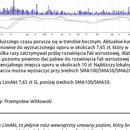
łuższego czasu porusza się w trendzie bocznym. Aktualnie ku
ponownie do wyznaczonego oporu w okolicach 7,65 zł, który w
kilka razy zatrzymywał próbę rozwinięcia fali wzrostowej, dla
o poziomu powinno dać paliwo do rozwinięcia fali wzrostowej
encjalnego miejsca oporu w okolicach 10 zł. Najbliższy lokaln
arcia można wyznaczyć przy średnich SMA100/SMA50/SMA20
 LimAkt 7,65 zł SL poniżej średnich SMA100/SMA50.
zy: Przemysław Witkowski
 LimAkt, to jedynie nasz wewnętrzny umowny poziom, który br