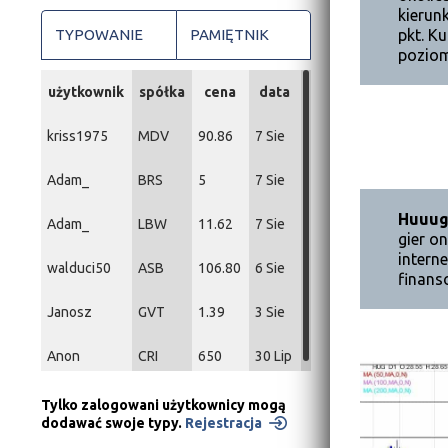
kierun
TYPOWANIE
PAMIĘTNIK
pkt. K
poziom
użytkownik
spółka
cena
data
kriss1975
MDV
90.86
7 Sie
Adam_
BRS
5
7 Sie
Huuu
Adam_
LBW
11.62
7 Sie
gier o
intern
walduci50
ASB
106.80
6 Sie
finans
Janosz
GVT
1.39
3 Sie
Anon
CRI
650
30 Lip
Tylko zalogowani użytkownicy mogą
dodawać swoje typy.
Rejestracja