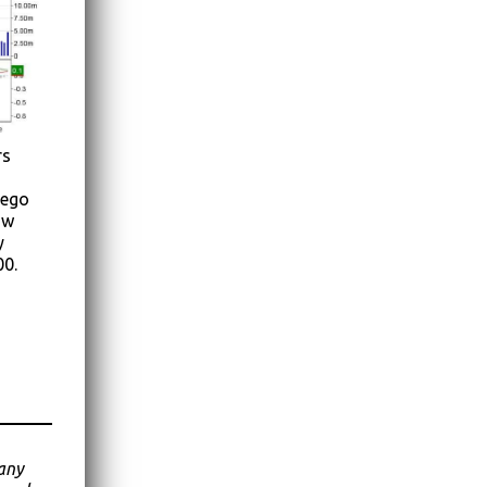
rs
tego
 w
y
0.
any