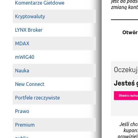
jest do pods
Komentarze Giełdowe
zmianą kont
Kryptowaluty
LYNX Broker
Otwór
MDAX
mWIG40
Nauka
New Connect
Portfele rzeczywiste
Prawo
Jeśli ch
Premium
kupon
prowizje)