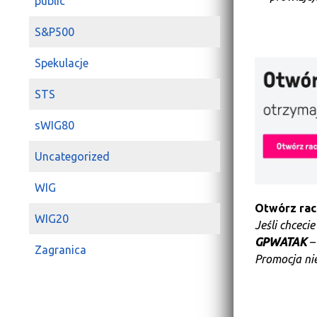
public
S&P500
Spekulacje
STS
sWIG80
Uncategorized
WIG
Otwórz ra
WIG20
Jeśli chceci
GPWATAK
–
Zagranica
Promocja nie