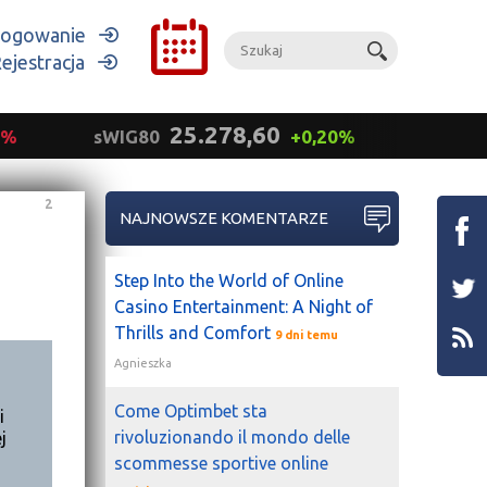
ogowanie
ejestracja
25.278,60
9%
sWIG80
+0,20%
mWIG
2
NAJNOWSZE KOMENTARZE
Step Into the World of Online
Casino Entertainment: A Night of
Thrills and Comfort
9 dni temu
Agnieszka
Come Optimbet sta
i
rivoluzionando il mondo delle
j
scommesse sportive online