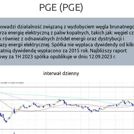
PGE (PGE)
owadzi działalność związaną z wydobyciem węgla brunatnego
za energię elektryczną z paliw kopalnych, takich jak: węgiel cz
k również z odnawialnych źródeł energii oraz dystrybucji i
aży energii elektrycznej. Spółka nie wypłaca dywidendy od kilk
statnią dywidendę wypłacono za 2015 rok. Najbliższy raport
owy za 1H 2023 spółka opublikuje w dniu 12.09.2023 r.
interwał dzienny