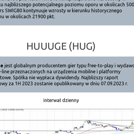
ku najbliższego potencjalnego poziomu oporu w okolicach 50
urs SWIG80 kontynuuje wzrosty w kierunku historycznego
u w okolicach 21900 pkt.
HUUUGE (HUG)
ge
jest globalnym producentem gier typu free-to-play i wydaw
n-line przeznaczonych na urządzenia mobilne i platformy
etowe. Spółka nie wypłaca dywidendy. Najbliższy raport
owy za 1H 2023 zostanie opublikowany w dniu 07.09.2023 r.
interwał dzienny