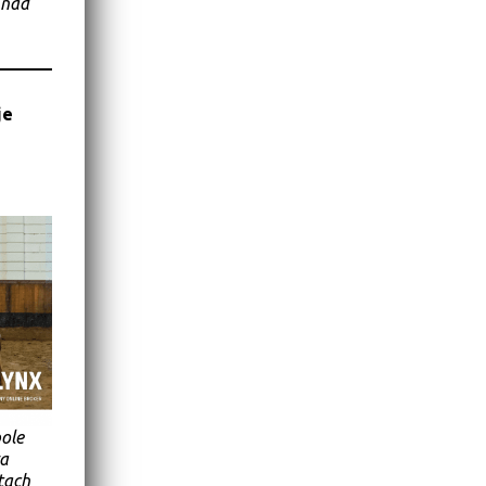
 nad
je
pole
za
tach