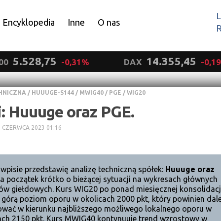
L
Encyklopedia
Inne
O nas
R
Wyrażam zgodę.
5.528,75
14.355,45
00
-0,31%
DAX
-0,1
HNICZNA
/
HUUUGE-S144
/
MWIG40
/
PGE
/
WIG20
i: Huuuge oraz PGE.
7 CZERWCA 2023 01:16
wpisie przedstawię analizę techniczną spółek:
Huuuge oraz
 początek krótko o bieżącej sytuacji na wykresach głównych
ów giełdowych. Kurs WIG20 po ponad miesięcznej konsolidacj
ł górą poziom oporu w okolicach 2000 pkt, który powinien dale
wać w kierunku najbliższego możliwego lokalnego oporu w
ach 2150 pkt. Kurs MWIG40 kontynuuje trend wzrostowy w