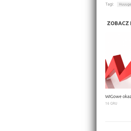
Tagi:
Huuug
ZOBACZ 
WIGowe okaz
16 GRU