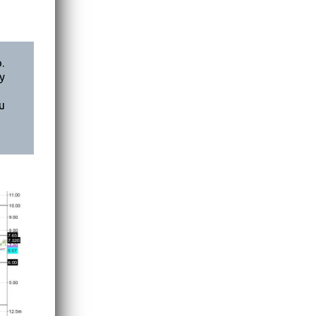
.
y
u