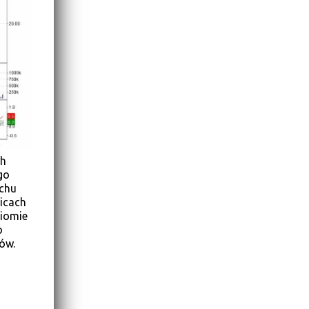
ch
go
uchu
icach
ziomie
o
ów.