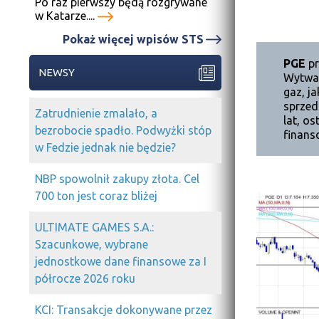
Po raz pierwszy będą rozgrywane
w Katarze....
Pokaż więcej wpisów STS
PGE
pr
NEWSY
Wytwar
gaz, ja
sprzed
Zatrudnienie zmalało, a
lat, o
bezrobocie spadło. Podwyżki stóp
finans
w Fedzie jednak nie będzie?
NBP spowolnił zakupy złota. Cel
700 ton jest coraz bliżej
ULTIMATE GAMES S.A.:
Szacunkowe, wybrane
jednostkowe dane finansowe za I
półrocze 2026 roku
KCI: Transakcje dokonywane przez