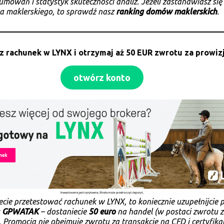
umowań i statystyk skuteczności analiz. Jeżeli zastanawiasz się
a maklerskiego, to sprawdź nasz
ranking domów maklerskich
.
z rachunek w
LYNX
i otrzymaj aż 50 EUR zwrotu za prowiz
otwórz konto
cecie przetestować rachunek w LYNX, to koniecznie uzupełnijcie 
:
GPWATAK
– dostaniecie
50 euro
na handel (w postaci zwrotu 
. Promocja nie obejmuje zwrotu za transakcje na CFD i certyfika