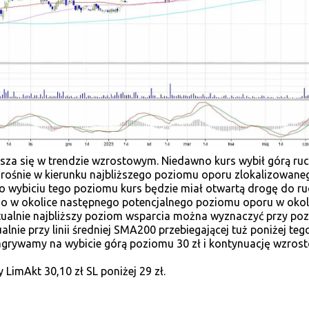
sza się w trendzie wzrostowym. Niedawno kurs wybił górą ru
i rośnie w kierunku najbliższego poziomu oporu zlokalizowane
 Po wybiciu tego poziomu kurs będzie miał otwartą drogę do r
 w okolice następnego potencjalnego poziomu oporu w okol
ktualnie najbliższy poziom wsparcia można wyznaczyć przy po
alnie przy linii średniej SMA200 przebiegającej tuż poniżej teg
grywamy na wybicie górą poziomu 30 zł i kontynuację wzrost
LimAkt 30,10 zł SL poniżej 29 zł.