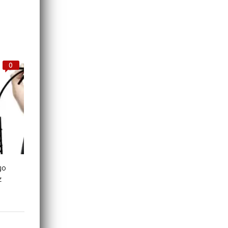
0
go
z