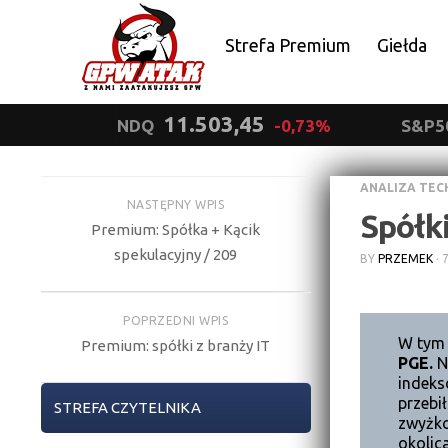
Strefa Premium
Giełda
Polityka prywatności
11.503,45
NDQ
-0,73%
S&P5
ANALIZA TEC
NASTĘPNY WPIS
Spółk
Premium: Spółka + Kącik
spekulacyjny / 209
BY
PRZEMEK
·
POPRZEDNI WPIS
W tym 
Premium: spółki z branży IT
PGE.
Na
indeks
przebi
STREFA CZYTELNIKA
zwyżko
okolic