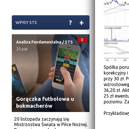
+
?
WPISY STS
0
Analiza Fundamentalna
/
STS
25 paź
Spółka poru
korekcyjny 
przy 30 zł.
wzrostowego
36,20 zł. A
25 zł ewentu
Gorączka futbolowa u
poziomu. Za
bukmacherów
Przykładowy 
20 listopada zaczynają się
Mistrzostwa Świata w Piłce Nożnej.