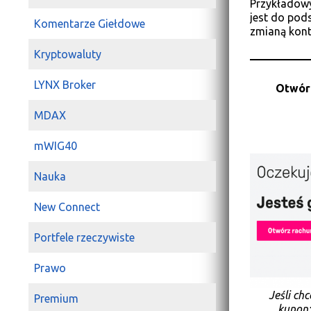
Przykładowy
jest do pod
Komentarze Giełdowe
zmianą kont
Kryptowaluty
LYNX Broker
Otwór
MDAX
mWIG40
Nauka
New Connect
Portfele rzeczywiste
Prawo
Jeśli ch
Premium
kupon