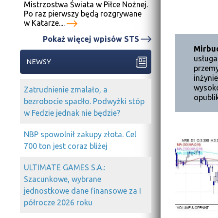
Mistrzostwa Świata w Piłce Nożnej.
Po raz pierwszy będą rozgrywane
w Katarze....
Pokaż więcej wpisów STS
Mirbu
usług
NEWSY
przemy
inżyni
wysoko
Zatrudnienie zmalało, a
opubli
bezrobocie spadło. Podwyżki stóp
w Fedzie jednak nie będzie?
NBP spowolnił zakupy złota. Cel
700 ton jest coraz bliżej
ULTIMATE GAMES S.A.:
Szacunkowe, wybrane
jednostkowe dane finansowe za I
półrocze 2026 roku