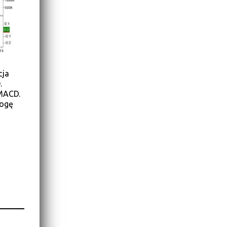
cja
.
 MACD.
rogę