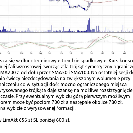
sza się w długoterminowym trendzie spadkowym. Kurs konsol
niej fali wzrostowej tworząc a’la trójkąt symetryczny ogranic
SMA200 a od dołu przez SMA50 i SMA100. Na ostatniej sesji d
ia świecy niezdecydowania na zwiększonym wolumenie przy
niczeniu co w sytuacji dość mocno ograniczonego miejsca
rysowanego trójkąta daje szansę na możliwe rozstrzygnięcie
 czasie. Przy ewentualnym wybiciu górą pierwszym możliwym
orem może być poziom 700 zł a następnie okolice 780 zł.
a wybicie z wyrysowanej formacji.
 LimAkt 656 zł SL poniżej 600 zł.