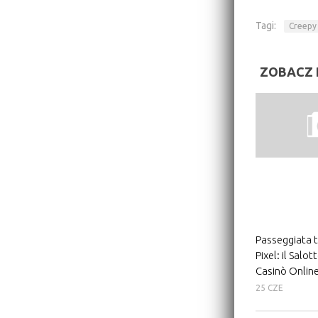
Tagi:
Creepy
ZOBACZ 
Passeggiata 
Pixel: il Salot
Casinò Onlin
25 CZE