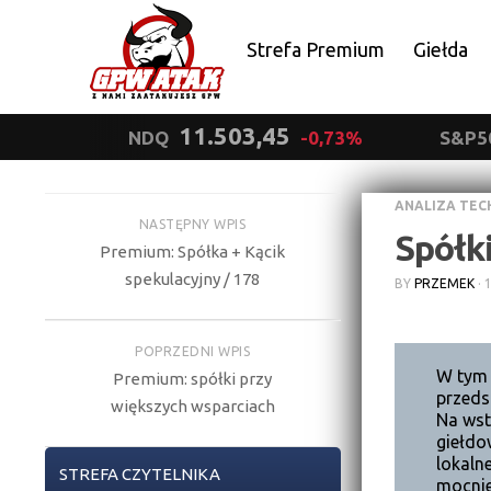
Strefa Premium
Giełda
Polityka prywatności
11.503,45
NDQ
-0,73%
S&P5
ANALIZA TEC
NASTĘPNY WPIS
Spółki
Premium: Spółka + Kącik
spekulacyjny / 178
BY
PRZEMEK
·
POPRZEDNI WPIS
W tym 
Premium: spółki przy
przeds
większych wsparciach
Na wst
giełdo
lokaln
STREFA CZYTELNIKA
mocnie