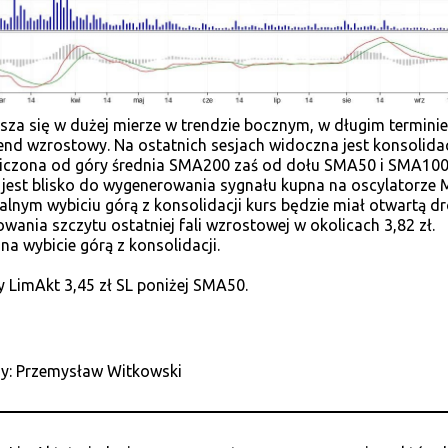
sza się w dużej mierze w trendzie bocznym, w długim terminie
end wzrostowy. Na ostatnich sesjach widoczna jest konsolida
iczona od góry średnia SMA200 zaś od dołu SMA50 i SMA100
est blisko do wygenerowania sygnału kupna na oscylatorze
alnym wybiciu górą z konsolidacji kurs będzie miał otwartą d
wania szczytu ostatniej fali wzrostowej w okolicach 3,82 zł.
a wybicie górą z konsolidacji.
 LimAkt 3,45 zł SL poniżej SMA50.
zy: Przemysław Witkowski