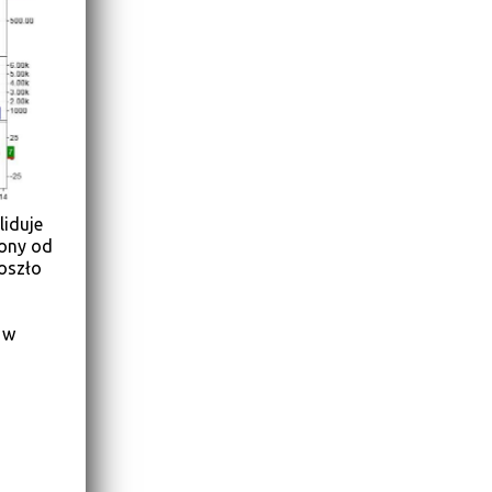
iduje
zony od
oszło
 w