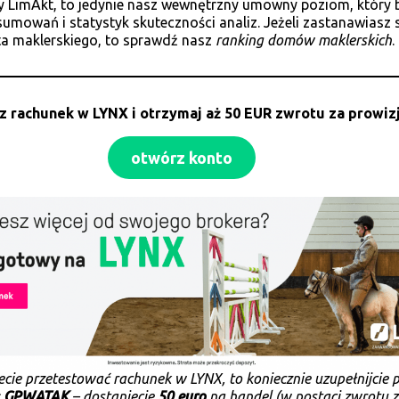
 LimAkt, to jedynie nasz wewnętrzny umowny poziom, który 
sumowań i statystyk skuteczności analiz. Jeżeli zastanawiasz 
a maklerskiego, to sprawdź nasz
ranking domów maklerskich
.
z rachunek w
LYNX
i otrzymaj aż 50 EUR zwrotu za prowiz
otwórz konto
cecie przetestować rachunek w LYNX, to koniecznie uzupełnijcie 
:
GPWATAK
– dostaniecie
50 euro
na handel (w postaci zwrotu 