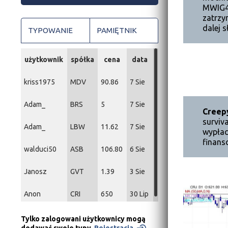
MWIG40
zatrzy
dalej s
TYPOWANIE
PAMIĘTNIK
użytkownik
spółka
cena
data
kriss1975
MDV
90.86
7 Sie
Adam_
BRS
5
7 Sie
Creep
surviv
Adam_
LBW
11.62
7 Sie
wypłac
finans
walduci50
ASB
106.80
6 Sie
Janosz
GVT
1.39
3 Sie
Anon
CRI
650
30 Lip
Tylko zalogowani użytkownicy mogą