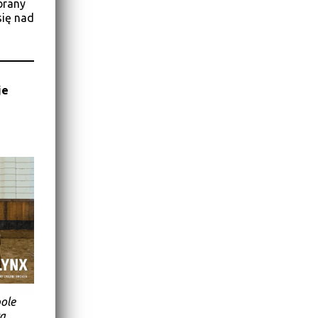
brany
się nad
je
pole
za