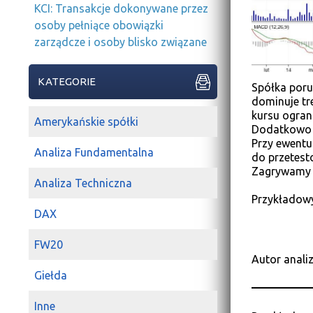
KCI: Transakcje dokonywane przez
osoby pełniące obowiązki
zarządcze i osoby blisko związane
KATEGORIE
Spółka poru
dominuje tr
kursu ogran
Amerykańskie spółki
Dodatkowo j
Przy ewentu
Analiza Fundamentalna
do przetesto
Zagrywamy n
Analiza Techniczna
Przykładowy
DAX
FW20
Autor anali
Giełda
Inne