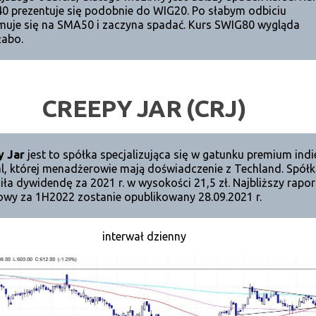
 prezentuje się podobnie do WIG20. Po słabym odbiciu
muje się na SMA50 i zaczyna spadać. Kurs SWIG80 wygląda
łabo.
CREEPY JAR (CRJ)
y Jar
jest to spółka specjalizująca się w gatunku premium indi
al, której menadżerowie mają doświadczenie z Techland. Spół
iła dywidendę za 2021 r. w wysokości 21,5 zł. Najbliższy rapor
owy za 1H2022 zostanie opublikowany 28.09.2021 r.
interwał dzienny