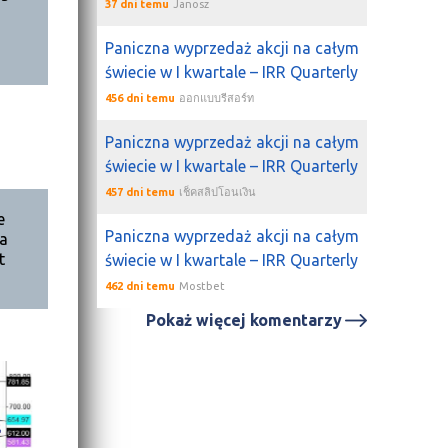
37 dni temu
Janosz
Paniczna wyprzedaż akcji na całym
świecie w I kwartale – IRR Quarterly
456 dni temu
ออกแบบรีสอร์ท
Paniczna wyprzedaż akcji na całym
świecie w I kwartale – IRR Quarterly
457 dni temu
เช็คสลิปโอนเงิน
e
Paniczna wyprzedaż akcji na całym
ka
t
świecie w I kwartale – IRR Quarterly
462 dni temu
Mostbet
Pokaż więcej komentarzy