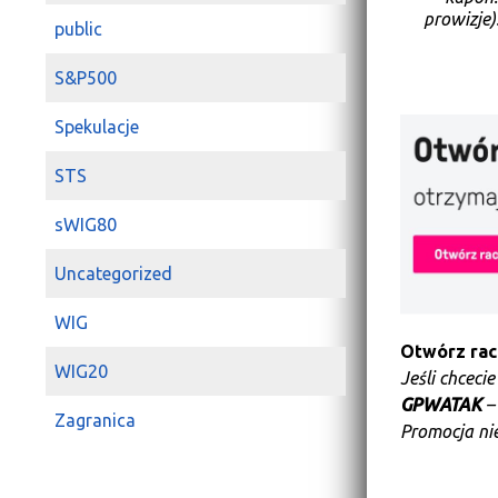
prowizje)
public
S&P500
Spekulacje
STS
sWIG80
Uncategorized
WIG
Otwórz ra
WIG20
Jeśli chceci
GPWATAK
–
Zagranica
Promocja nie