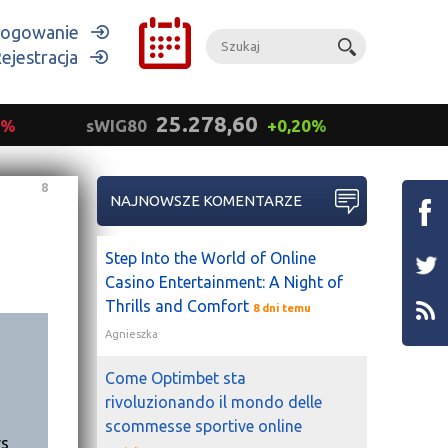
ogowanie
ejestracja
25.278,60
9%
sWIG80
+0,20%
mWIG
8
NAJNOWSZE KOMENTARZE
Step Into the World of Online
Casino Entertainment: A Night of
Thrills and Comfort
8 dni temu
Agnieszka
Come Optimbet sta
rivoluzionando il mondo delle
scommesse sportive online
rs