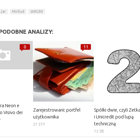
 Jar
Mirbud
sWIG80
PODOBNE ANALIZY:
0
11
tra Neon e
Zarejestrowani: portfel
Spółki dwie, czyli Zet
to Visivo dei
użytkownika
i Unicredit pod lupą
e
techniczną
21 STY
12 SIE