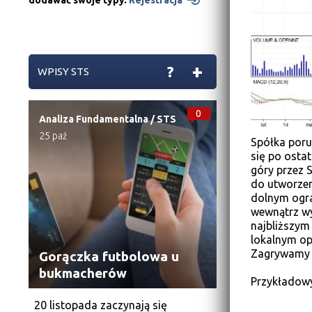
dodawać swoje typy.
Rejestracja
+
?
WPISY STS
0
Analiza Fundamentalna
/
STS
25 paź
Spółka poru
się po ostat
góry przez 
do utworzen
dolnym ogra
wewnątrz wy
najbliższym
lokalnym op
Zagrywamy n
Gorączka futbolowa u
bukmacherów
Przykładowy
20 listopada zaczynają się