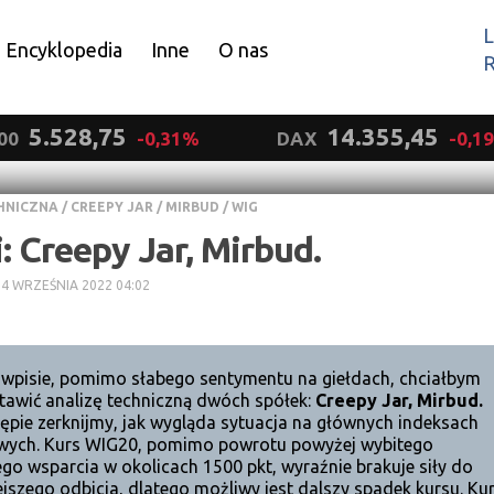
L
Encyklopedia
Inne
O nas
R
Wyrażam zgodę.
5.528,75
14.355,45
00
-0,31%
DAX
-0,1
HNICZNA
/
CREEPY JAR
/
MIRBUD
/
WIG
: Creepy Jar, Mirbud.
14 WRZEŚNIA 2022 04:02
wpisie, pomimo słabego sentymentu na giełdach, chciałbym
tawić analizę techniczną dwóch spółek:
Creepy Jar, Mirbud.
ępie zerknijmy, jak wygląda sytuacja na głównych indeksach
wych. Kurs WIG20, pomimo powrotu powyżej wybitego
ego wsparcia w okolicach 1500 pkt, wyraźnie brakuje siły do
jszego odbicia, dlatego możliwy jest dalszy spadek kursu. Ku