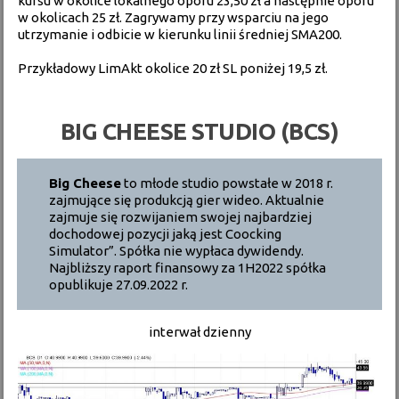
kursu w okolice lokalnego oporu 23,50 zł a następnie oporu
w okolicach 25 zł. Zagrywamy przy wsparciu na jego
utrzymanie i odbicie w kierunku linii średniej SMA200.
Przykładowy LimAkt okolice 20 zł SL poniżej 19,5 zł.
BIG CHEESE STUDIO (BCS)
Big Cheese
to młode studio powstałe w 2018 r.
zajmujące się produkcją gier wideo. Aktualnie
zajmuje się rozwijaniem swojej najbardziej
dochodowej pozycji jaką jest Coocking
Simulator”. Spółka nie wypłaca dywidendy.
Najbliższy raport finansowy za 1H2022 spółka
opublikuje 27.09.2022 r.
interwał dzienny