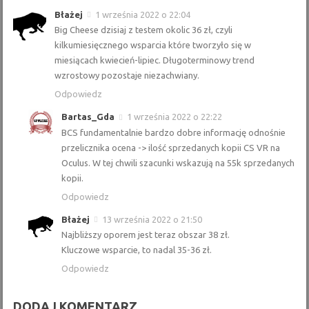
Błażej
1 września 2022 o 22:04
Big Cheese dzisiaj z testem okolic 36 zł, czyli
kilkumiesięcznego wsparcia które tworzyło się w
miesiącach kwiecień-lipiec. Długoterminowy trend
wzrostowy pozostaje niezachwiany.
Odpowiedz
Bartas_Gda
1 września 2022 o 22:22
BCS fundamentalnie bardzo dobre informację odnośnie
przelicznika ocena -> ilość sprzedanych kopii CS VR na
Oculus. W tej chwili szacunki wskazują na 55k sprzedanych
kopii.
Odpowiedz
Błażej
13 września 2022 o 21:50
Najbliższy oporem jest teraz obszar 38 zł.
Kluczowe wsparcie, to nadal 35-36 zł.
Odpowiedz
DODAJ KOMENTARZ