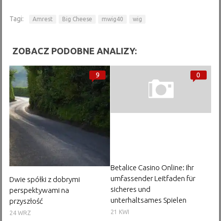
Tagi:
Amrest
Big Cheese
mwig40
wig
ZOBACZ PODOBNE ANALIZY:
9
0
Betalice Casino Online: Ihr
umfassender Leitfaden für
Dwie spółki z dobrymi
sicheres und
perspektywami na
unterhaltsames Spielen
przyszłość
21 KWI
24 WRZ