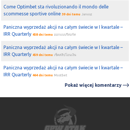
Come Optimbet sta rivoluzionando il mondo delle
scommesse sportive online
39 dni temu
Janosz
Paniczna wyprzedaż akcji na całym świecie w I kwartale –
IRR Quarterly
458 dni temu
ออกแบบรีสอร์ท
Paniczna wyprzedaż akcji na całym świecie w I kwartale –
IRR Quarterly
459 dni temu
เช็คสลิปโอนเงิน
Paniczna wyprzedaż akcji na całym świecie w I kwartale –
IRR Quarterly
464 dni temu
Mostbet
Pokaż więcej komentarzy