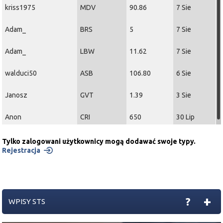
kriss1975
MDV
90.86
7 Sie
Adam_
BRS
5
7 Sie
Adam_
LBW
11.62
7 Sie
walduci50
ASB
106.80
6 Sie
Janosz
GVT
1.39
3 Sie
Anon
CRI
650
30 Lip
Tylko zalogowani użytkownicy mogą dodawać swoje typy.
Rejestracja
+
?
WPISY STS