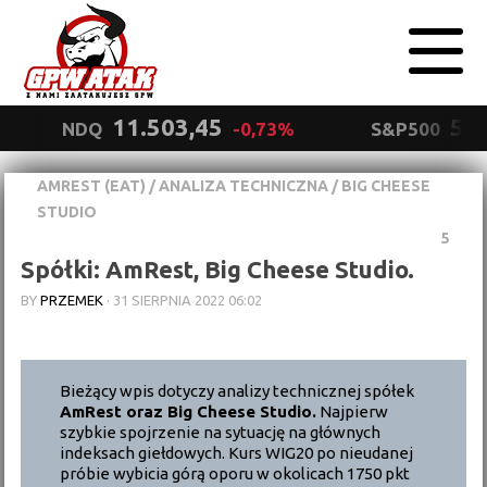
11.503,45
5.5
NDQ
-0,73%
S&P500
AMREST (EAT)
/
ANALIZA TECHNICZNA
/
BIG CHEESE
Polityka
STUDIO
prywatności
Wyrażam zgodę.
5
Spółki: AmRest, Big Cheese Studio.
BY
PRZEMEK
·
31 SIERPNIA 2022 06:02
Bieżący wpis dotyczy analizy technicznej spółek
AmRest oraz Big Cheese Studio.
Najpierw
szybkie spojrzenie na sytuację na głównych
indeksach giełdowych. Kurs WIG20 po nieudanej
próbie wybicia górą oporu w okolicach 1750 pkt