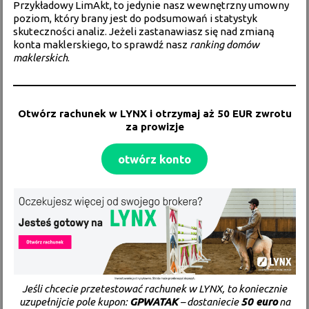
Przykładowy LimAkt, to jedynie nasz wewnętrzny umowny
poziom, który brany jest do podsumowań i statystyk
skuteczności analiz. Jeżeli zastanawiasz się nad zmianą
konta maklerskiego, to sprawdź nasz
ranking domów
maklerskich
.
Otwórz rachunek w
LYNX
i otrzymaj aż 50 EUR zwrotu
za prowizje
otwórz konto
Jeśli chcecie przetestować rachunek w LYNX, to koniecznie
uzupełnijcie pole kupon:
GPWATAK
– dostaniecie
50 euro
na