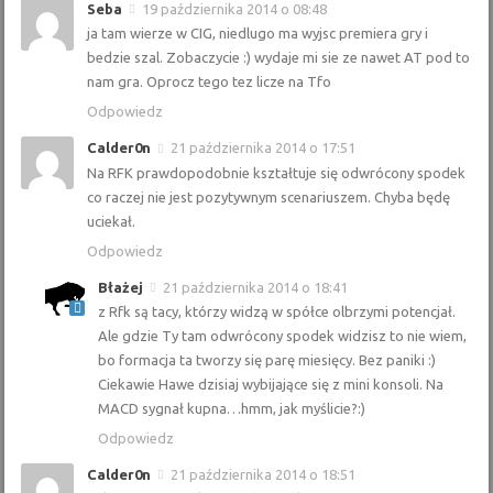
Seba
19 października 2014 o 08:48
ja tam wierze w CIG, niedlugo ma wyjsc premiera gry i
bedzie szal. Zobaczycie :) wydaje mi sie ze nawet AT pod to
nam gra. Oprocz tego tez licze na Tfo
Odpowiedz
Calder0n
21 października 2014 o 17:51
Na RFK prawdopodobnie kształtuje się odwrócony spodek
co raczej nie jest pozytywnym scenariuszem. Chyba będę
uciekał.
Odpowiedz
Błażej
21 października 2014 o 18:41
z Rfk są tacy, którzy widzą w spółce olbrzymi potencjał.
Ale gdzie Ty tam odwrócony spodek widzisz to nie wiem,
bo formacja ta tworzy się parę miesięcy. Bez paniki :)
Ciekawie Hawe dzisiaj wybijające się z mini konsoli. Na
MACD sygnał kupna…hmm, jak myślicie?:)
Odpowiedz
Calder0n
21 października 2014 o 18:51