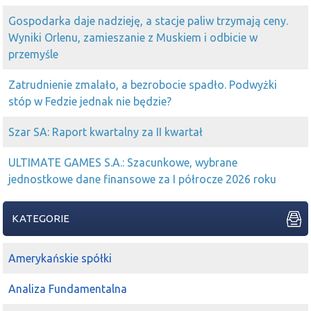
2025-08-01 11:02:51
Sal
Gospodarka daje nadzieję, a stacje paliw trzymają ceny.
https://stooq.pl/n/?f=1697817
nowy minister aktywów
Wyniki Orlenu, zamieszanie z Muskiem i odbicie w
bierze się do pracy. Czekam na info w sprawie
JSW
. 22
przemyśle
tysiące pracowników i 80 tys. kooperantów to nie
Rafako
Zatrudnienie zmalało, a bezrobocie spadło. Podwyżki
2025-07-31 15:05:34
kriss1975
stóp w Fedzie jednak nie będzie?
Piaskun
tak , w ogole myslałem ze
rafako
to producent
czołgów , rakiet i amfibli
Szar SA: Raport kwartalny za II kwartał
2025-07-31 15:04:57
Piaskun
kriss1975
a
Rafako
tez myślałeś że mas zsprzet
ULTIMATE GAMES S.A.: Szacunkowe, wybrane
maszynowy?
jednostkowe dane finansowe za I półrocze 2026 roku
2025-07-22 12:06:17
Agutek
rafako
zdjete to
rafamet
+11%, pamietam, ze razem
KATEGORIE
rosly ostatnio, chyba sie rozochocila spekula
2025-07-21 16:39:50
space
Amerykańskie spółki
ostatnie minuty gry na
rafako
, ciekawe na ile groszy
Analiza Fundamentalna
zakończą