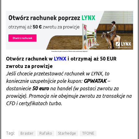
Otwórz rachunek w
LYNX
i otrzymaj aż 50 EUR
zwrotu za prowizje
Jeśli chcecie przetestować rachunek w LYNX, to
koniecznie uzupełnijcie pole kupon:
GPWATAK
–
dostaniecie
50 euro
na handel (w postaci zwrotu za
prowizje). Promocja nie obejmuje zwrotu za transakcje na
CFD i certyfikatach turbo.
Tagi:
Braster
Rafako
Starhedge
TFONE