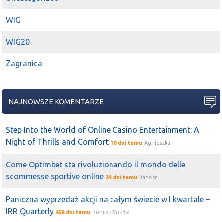
kto kupuje
Rafako
2025-07-17 10:16:04
Sal
WIG
Pisałem 1 maja po komunikacie który był 29 kwietnia i z
którego łatwo było wywnioskować że majątek
Rafako
WIG20
zostanie przekazany do nowego podmiotu a ono samo
Zagranica
zniknie z giełdy. Jak się nie czyta ze zrozumieniem to się
traci pieniądze
2025-07-17 10:12:54
Sal
NAJNOWSZE KOMENTARZE
01.05.2025 22:36Sal Adam_ ciekawe kiedy posiadacze
akcji
Rafako
zorientują się że to
Polimex
jest
rzeczywistym beneficjentem tej umowy który przytuli te
Step Into the World of Online Casino Entertainment: A
700 mln i wszystkie użyteczne aktywa
Rafako
, a ono
Night of Thrills and Comfort
10 dni temu
Agnieszka
samo zniknie z giełdy
Come Optimbet sta rivoluzionando il mondo delle
2025-07-17 10:12:53
space
scommesse sportive online
pewnie się nie dowiemy kto i po co kupuje
rafako
, dziwi
39 dni temu
Janosz
mnie że eko okna nie sprzedają akcji
Paniczna wyprzedaż akcji na całym świecie w I kwartale –
2025-07-17 09:42:00
hessa
IRR Quarterly
458 dni temu
ออกแบบรีสอร์ท
mediolan
na
Rafako
ostatni gasi światło