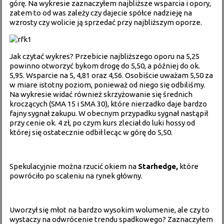
górę. Na wykresie zaznaczyłem najbliższe wsparcia i opory,
zatem to od was zależy czy dajecie spółce nadzieję na
wzrosty czy wolicie ją sprzedać przy najbliższym oporze.
Jak czytać wykres? Przebicie najbliższego oporu na 5,25
powinno otworzyć bykom drogę do 5,50, a później do ok.
5,95. Wsparcie na 5, 4,81 oraz 4,56. Osobiście uważam 5,50 za
w miare istotny poziom, ponieważ od niego się odbiliśmy.
Na wykresie widać również skrzyżowanie się średnich
kroczących (SMA 15 i SMA 30), które nierzadko daje bardzo
fajny sygnał zakupu. W obecnym przypadku sygnał nastąpił
przy cenie ok. 4 zł, po czym kurs zleciał do luki hossy od
której się ostatecznie odbił lecąc w górę do 5,50.
Spekulacyjnie można rzucić okiem na
Starhedge,
które
powróciło po scaleniu na rynek główny.
Uworzył się młot na bardzo wysokim wolumenie, ale czy to
wystaczy na odwrócenie trendu spadkowego? Zaznaczyłem