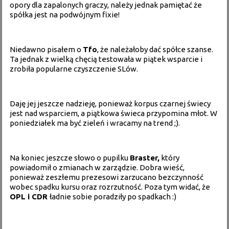
opory dla zapalonych graczy, należy jednak pamiętać że
spółka jest na podwójnym fixie!
Niedawno pisałem o
Tfo
, że należałoby dać spółce szanse.
Ta jednak z wielką chęcią testowała w piątek wsparcie i
zrobiła popularne czyszczenie SLów.
Daję jej jeszcze nadzieję, ponieważ korpus czarnej świecy
jest nad wsparciem, a piątkowa świeca przypomina młot. W
poniedziałek ma być zieleń i wracamy na trend ;).
Na koniec jeszcze słowo o pupilku
Braster,
który
powiadomił o
zmianach w zarządzie
. Dobra wieść,
ponieważ zeszłemu prezesowi zarzucano bezczynność
wobec spadku kursu oraz rozrzutność. Poza tym widać, że
OPL i CDR
ładnie sobie poradziły po spadkach :)