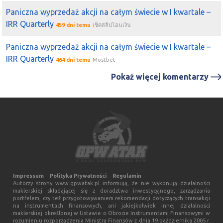
Paniczna wyprzedaż akcji na całym świecie w I kwartale –
2025-07-17 09:20:33
mediolan
IRR Quarterly
rafako
10 mln akcji już poszło
459 dni temu
เช็คสลิปโอนเงิน
2025-07-16 14:57:35
Daniels
Paniczna wyprzedaż akcji na całym świecie w I kwartale –
Ciekawe czy ta spółkę też tak zaoraja jak
rafako
IRR Quarterly
464 dni temu
Mostbet
2025-07-16 10:27:48
ormek
Pokaż więcej komentarzy
bo to tak w sumie fajnie powiedziec "przejac majatek",
"przejac ludzi", "przejac know-how" :) przeciez te przejac
to albo wykup albo dzierzawa. cash-flwo posrendi przez
nowo powstala spolke, ale tak czy siak idzie do wiezycieli
rafako
, a jak ci zostana zaspokojeni do akcjonariuszy,
ktorych w zasadzie wymiotlo bo wiadomo... likwidacje
trwaja latami/dekadami bo warto trzymac wlasnoc do
dzialek [patrz elektroprojekt]
Impressum
Polityka Prywatności
Regulamin
2025-07-16 10:18:32
ormek
Autorzy strony www.gpwatak.pl informują, że nie wykonują działalności
z jednej strony moze i poubierali spekule w
rafako
, ale
maklerskiej składającej się z doradztwa inwestycyjnego, zarządzania
portfelem, czy też przygotowywaniem rekomendacji dotyczących transakcji
jako laik z duza wyobraznia jestem ciekaw, ile ono tam za
na instrumentach finansowych, ani jakiejkolwiek innej działalności
maklerskiej określonej w Ustawie o Obrocie Instrumentami Finansowymi w
dzierzawe beda placic temu
rafako
. nawet jezeli bedzie
rozumieniu rozporządzenia Ministra Finansów z dnia 19 października 2005 r.