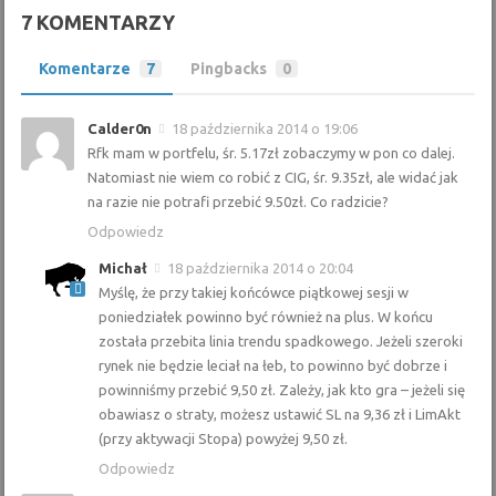
7 KOMENTARZY
Komentarze
7
Pingbacks
0
Calder0n
18 października 2014 o 19:06
Rfk mam w portfelu, śr. 5.17zł zobaczymy w pon co dalej.
Natomiast nie wiem co robić z CIG, śr. 9.35zł, ale widać jak
na razie nie potrafi przebić 9.50zł. Co radzicie?
Odpowiedz
Michał
18 października 2014 o 20:04
Myślę, że przy takiej końcówce piątkowej sesji w
poniedziałek powinno być również na plus. W końcu
została przebita linia trendu spadkowego. Jeżeli szeroki
rynek nie będzie leciał na łeb, to powinno być dobrze i
powinniśmy przebić 9,50 zł. Zależy, jak kto gra – jeżeli się
obawiasz o straty, możesz ustawić SL na 9,36 zł i LimAkt
(przy aktywacji Stopa) powyżej 9,50 zł.
Odpowiedz