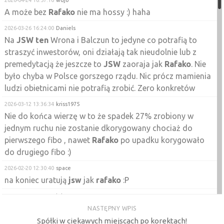
2026-04-24 16:57:16
wujo
A może bez
Rafako
nie ma hossy :) haha
2026-03-26 16:24:00
Daniels
Na
JSW
ten
Wrona i Balczun to jedyne co potrafią to
straszyć inwestorów, oni działają tak nieudolnie lub z
premedytacją że jeszcze to
JSW
zaoraja jak
Rafako
. Nie
było chyba w Polsce gorszego rządu. Nic prócz mamienia
ludzi obietnicami nie potrafią zrobić. Zero konkretów
2026-03-12 13:36:34
kriss1975
Nie do końca wierzę w to że spadek 27% zrobiony w
jednym ruchu nie zostanie dkorygowany chociaż do
pierwszego fibo , nawet
Rafako
po upadku korygowało
do drugiego fibo :)
2026-02-20 12:30:40
space
na koniec uratują
jsw
jak
rafako
:P
2026-02-17 20:40:30
kriss1975
Jutro Donaldinio ma wpaść na
GPW
, ostatnio jak był dał
NASTĘPNY WPIS
tanio kupić WIG energia , a ubrał gawędź w
Rafako
,
Spółki w ciekawych miejscach po korektach!