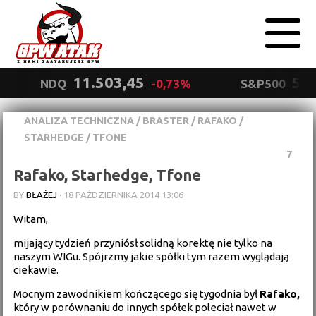
11.503,45
5.5
NDQ
-0,73%
S&P500
ANALIZA TECHNICZNA
/
BRASTER
/
RAFAKO
/
Polityka
STARHEDGE
/
TFONE
prywatności
Wyrażam zgodę.
7
Rafako, Starhedge, Tfone
BY
BŁAŻEJ
·
18 PAŹDZIERNIKA 2014 13:06
Witam,
mijający tydzień przyniósł solidną korektę nie tylko na
naszym WIGu. Spójrzmy jakie spółki tym razem wyglądają
ciekawie.
Mocnym zawodnikiem kończącego się tygodnia był
Rafako,
który w porównaniu do innych spółek poleciał nawet w