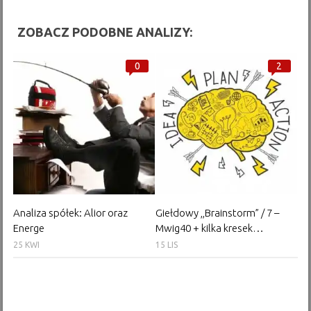
ZOBACZ PODOBNE ANALIZY:
0
2
Analiza spółek: Alior oraz
Giełdowy ,,Brainstorm” / 7 –
Energe
Mwig40 + kilka kresek…
25 KWI
15 LIS