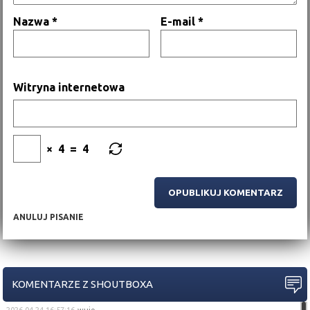
Nazwa
*
E-mail
*
Witryna internetowa
×
4
=
4
ANULUJ PISANIE
KOMENTARZE Z SHOUTBOXA