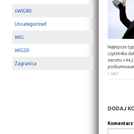
sWIG80
Uncategorized
WIG
Najlepsze ty
WIG20
czytelnika da
zwrotu +44,2
Zagranica
podsumowanie
3 WRZ
DODAJ K
Komentar