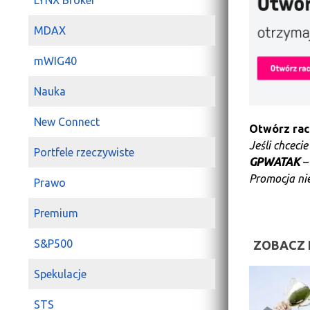
LYNX Broker
MDAX
mWIG40
Nauka
New Connect
Otwórz ra
Jeśli chceci
Portfele rzeczywiste
GPWATAK
–
Promocja nie
Prawo
Premium
S&P500
ZOBACZ 
Spekulacje
STS