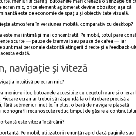
curte, meniurile clare și butoanele mari creează o senzație de c
Pe ecran mic, orice element aglomerat devine obositor, așa că
inantă este de economie de spațiu și obiectivitate vizuală.
ăiește atmosfera în versiunea mobilă, comparativ cu desktop?
 este mai intimă și mai concentrată. Pe mobil, totul pare const
nte scurte — pauze de tramvai sau pauze de cafea — iar
le sunt mai personale datorită atingerii directe și a feedback-ul
acesta există.
, navigație și viteză
vigația intuitivă pe ecran mic?
ea meniu-urilor, butoanele accesibile cu degetul mare și o ierar
ă. Fiecare ecran ar trebui să răspundă la o întrebare precisă a
i, fără submeniuri inutile. În plus, o bară de navigare plasată
i iconografii recunoscute reduc timpul de găsire a conținutului
portantă este viteza încărcării?
portantă. Pe mobil, utilizatorii renunță rapid dacă paginile sau