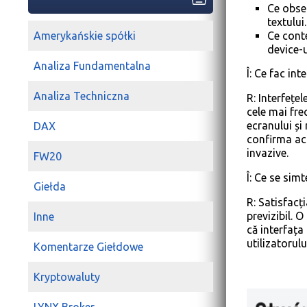
Ce obser
textului.
Ce conte
Amerykańskie spółki
device-u
Analiza Fundamentalna
Î: Ce fac int
Analiza Techniczna
R: Interfețel
cele mai fre
ecranului și
DAX
confirma acț
invazive.
FW20
Î: Ce se simt
Giełda
R: Satisfacț
previzibil. O
Inne
că interfața
utilizatorulu
Komentarze Giełdowe
Kryptowaluty