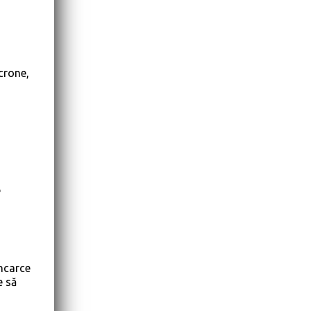
crone,
e
încarce
e să