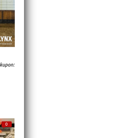
 kupon:
0