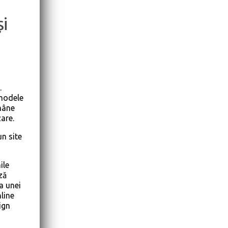
și
.
 modele
ămâne
zare.
un site
ile
ză
a unei
line
ign