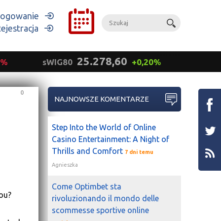
ogowanie
ejestracja
25.278,60
9%
sWIG80
+0,20%
mWIG
0
NAJNOWSZE KOMENTARZE
Step Into the World of Online
Casino Entertainment: A Night of
Thrills and Comfort
7 dni temu
Agnieszka
Come Optimbet sta
nou?
rivoluzionando il mondo delle
scommesse sportive online