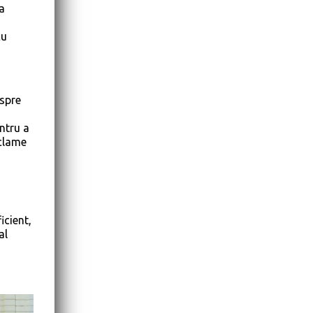
a
cu
 spre
entru a
eclame
icient,
al