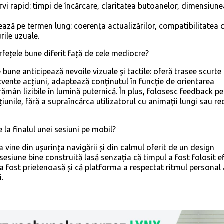
vi rapid: timpi de încărcare, claritatea butoanelor, dimensiune
ază pe termen lung: coerența actualizărilor, compatibilitatea 
rile uzuale.
erfețele bune diferit față de cele mediocre?
e bune anticipează nevoile vizuale și tactile: oferă trasee scurte
cvente acțiuni, adaptează conținutul în funcție de orientarea
 rămân lizibile în lumină puternică. În plus, folosesc feedback p
iunile, fără a supraîncărca utilizatorul cu animații lungi sau r
e la finalul unei sesiuni pe mobil?
ia vine din ușurința navigării și din calmul oferit de un design
 sesiune bine construită lasă senzația că timpul a fost folosit ef
 a fost prietenoasă și că platforma a respectat ritmul personal 
i.