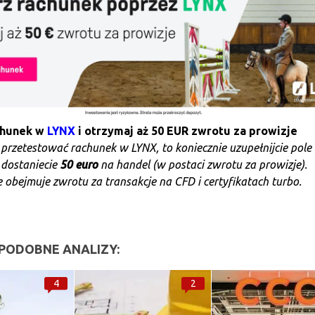
chunek w
LYNX
i otrzymaj aż 50 EUR zwrotu za prowizje
e przetestować rachunek w LYNX, to koniecznie uzupełnijcie pole
 dostaniecie
50 euro
na handel (w postaci zwrotu za prowizje).
 obejmuje zwrotu za transakcje na CFD i certyfikatach turbo.
PODOBNE ANALIZY:
4
2