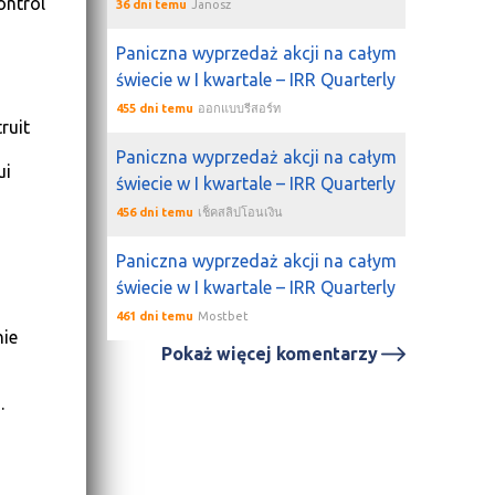
ontrol
36 dni temu
Janosz
Paniczna wyprzedaż akcji na całym
świecie w I kwartale – IRR Quarterly
455 dni temu
ออกแบบรีสอร์ท
ruit
Paniczna wyprzedaż akcji na całym
ui
świecie w I kwartale – IRR Quarterly
456 dni temu
เช็คสลิปโอนเงิน
Paniczna wyprzedaż akcji na całym
świecie w I kwartale – IRR Quarterly
461 dni temu
Mostbet
hie
Pokaż więcej komentarzy
.