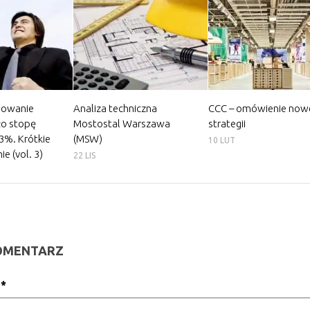
powanie
Analiza techniczna
CCC – omówienie now
ło stopę
Mostostal Warszawa
strategii
3%. Krótkie
(MSW)
10 LUT
 (vol. 3)
22 LIS
OMENTARZ
z
*