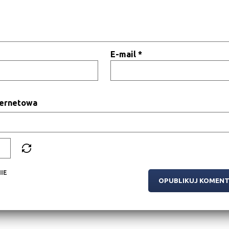
E-mail
*
ternetowa
IE