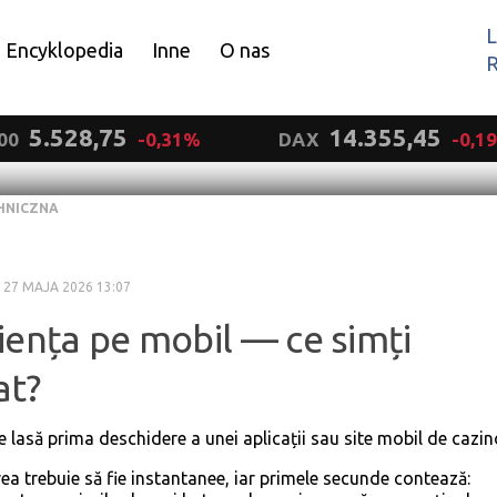
L
Encyklopedia
Inne
O nas
R
Wyrażam zgodę.
5.528,75
14.355,45
00
-0,31%
DAX
-0,1
HNICZNA
·
27 MAJA 2026 13:07
iența pe mobil — ce simți
at?
ie lasă prima deschidere a unei aplicații sau site mobil de cazi
ea trebuie să fie instantanee, iar primele secunde contează: