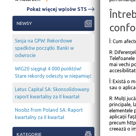
Pokaż więcej wpisów STS
Întreb
NEWSY
confo
Sesja na GPW: Rekordowe
Î: Cum afect
spadków początki. Banki w
R: Diferențe
odwrocie
Telefoanele
mai vechi po
WIG20 sięgnął 4 000 punktów!
accesibilitat
Stare rekordy odeszły w niepamięć
Î: Există o 
sau o aplica
Letus Capital SA: Skonsolidowany
raport kwartalny za II kwartał
R: Mulți jucă
principale, l
Noobz from Poland SA: Raport
elementele p
aplicații fa
kwartalny za II kwartał
precum
http
creează o im
KATEGORIE