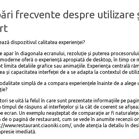
ări frecvente despre utilizare 
rt
ează dispozitivul calitatea experienței?
le apar în diagonala ecranului, rezoluție și puterea procesorului
 moderne oferă o experiență apropiată de desktop, în timp ce
t limita detaliile grafice sau animațiile. Experiența centrală r
ea și capacitatea interfeței de a se adapta la contextul de utili
modalitate simplă de a compara experiențele înainte de a alege 
ție?
tori se uită la felul în care sunt prezentate informațiile pe pagin
a timpul de răspuns al interfețelor și la cât de coerent se afișea
e ecran. Un exemplu neașteptat de comparație ar fi naturalețe
ță de o pagină de restaurant, cum se vede în anumite recenzii on
://www.restaurant.ciaoniki.com/
, unde atenția la detaliu în des
presie imediată.