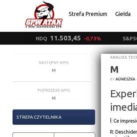
Strefa Premium
Giełda
Polityka prywatności
11.503,45
NDQ
-0,73%
S&P5
ANALIZA TEC
NASTĘPNY WPIS
M
M
BY
AGNIESZKA
Exper
POPRZEDNI WPIS
M
imedi
STREFA CZYTELNIKA
Î: Ce impres
R: Deschider