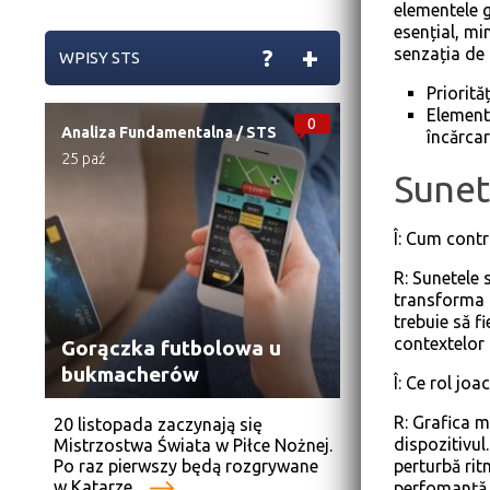
elementele g
esențial, mi
+
?
senzația de 
WPISY STS
Priorită
Element
0
Analiza Fundamentalna
/
STS
încărcar
25 paź
Sunet,
Î: Cum contr
R: Sunetele 
transforma 
trebuie să fi
contextelor 
Gorączka futbolowa u
bukmacherów
Î: Ce rol joa
R: Grafica m
20 listopada zaczynają się
dispozitivul
Mistrzostwa Świata w Piłce Nożnej.
Po raz pierwszy będą rozgrywane
perturbă ritm
w Katarze....
perfomanță.