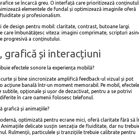
rafice se încarcă greu. O interfață care prioritizează conținutul
nimizează elementele de fundal și optimizează imaginile oferă
fluiditate și profesionalism.
ți de design pentru mobil: claritate, contrast, butoane largi.
e care îmbunătățesc viteza: imagini comprimate, scripturi asin
e progresivă a conținutului.
 grafică și interacțiuni
ibuie efectele sonore la experiența mobilă?
scurte și bine sincronizate amplifică feedback-ul vizual și pot
o acțiune banală într-un moment memorabil. Pe mobil, efectel
e subtile, opționale și ușor de dezactivat, pentru a se potrivi
diferite în care oamenii folosesc telefonul.
că grafică și animațiile?
odernă, optimizată pentru ecrane mici, oferă claritate fără să 
. Animațiile delicate susțin senzația de fluiditate, dar nu trebui
ul. Rulmenții, particulele și tranzițiile trebuie calibrate pentru