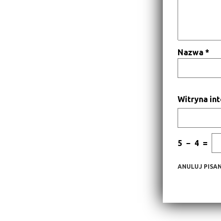
Nazwa
*
Witryna in
5
−
4
=
ANULUJ PISAN