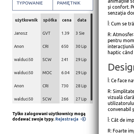
animațiile s
TYPOWANIE
PAMIĘTNIK
și confort. 
senzația dom
użytkownik
spółka
cena
data
Î: Cum se tr
Janosz
GVT
1.39
3 Sie
R: Atmosfera
pentru mome
interacțiuni
Anon
CRI
650
30 Lip
haptic când 
walduci50
SCW
241
29 Lip
Design
walduci50
MOC
6.04
29 Lip
Î: Ce face na
Anon
CRI
730
28 Lip
R: Simplitat
vizuală clar
walduci50
SCW
266
27 Lip
utilizatorulu
convenabil ș
Tylko zalogowani użytkownicy mogą
dodawać swoje typy.
Rejestracja
Î: Cât de im
R: Foarte im