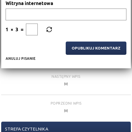
Witryna internetowa
1
×
3
=
ANULUJ PISANIE
NASTĘPNY WPIS
M
POPRZEDNI WPIS
M
STREFA CZYTELNIKA