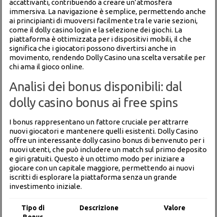
accattivanti, contribuendo a creare un’atmosfera
immersiva. La navigazione è semplice, permettendo anche
ai principianti di muoversi facilmente tra le varie sezioni,
come il dolly casino login e la selezione dei giochi. La
piattaforma è ottimizzata per i dispositivi mobili, il che
significa che i giocatori possono divertirsi anche in
movimento, rendendo Dolly Casino una scelta versatile per
chi ama il gioco online.
Analisi dei bonus disponibili: dal
dolly casino bonus ai free spins
I bonus rappresentano un fattore cruciale per attrarre
nuovi giocatori e mantenere quelli esistenti. Dolly Casino
offre un interessante dolly casino bonus di benvenuto per i
nuovi utenti, che può includere un match sul primo deposito
e giri gratuiti. Questo è un ottimo modo per iniziare a
giocare con un capitale maggiore, permettendo ai nuovi
iscritti di esplorare la piattaforma senza un grande
investimento iniziale.
Tipo di
Descrizione
Valore