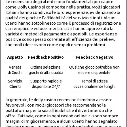
Le recensioni degli utenti sono fondamentali per capire
come Dolly Casino si comporta nella pratica. Molti giocatori
italiani hanno condiviso le loro esperienze, evidenziando la
qualità dei giochi e l’affidabilità del servizio clienti. Alcuni
utenti hanno sottolineato come il processo di registrazione
sia semplice e veloce, mentre altri hanno apprezzato la
varietà di metodi di pagamento disponibili. Le esperienze
positive sono spesso correlate all’efficienza dei prelievi,
che molti descrivono come rapidi e senza problemi.
Aspetto
Feedback Positivo
Feedback Negativo
Varietà
Ottima selezione,
Qualche gioco potrebbe non
di Giochi
giochi di alta qualità
essere disponibile
Servizio
Supporto rapido e
Tempi di attesa
Clienti
disponibile 24/7
occasionalmente lunghi
In generale, le dolly casino recensioni tendono a essere
favorevoli, con molti giocatori che raccomandano la
piattaforma per la sua affidabilità e il divertimento che
offre. Tuttavia, come in ogni casinò online, ci sono sempre
margini di miglioramento, e alcuni utenti hanno segnalato
desideri per una maggiore varietà di metodi di pagamento o