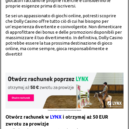
giocatori facciano le proprie ricerche e considerino le
proprie esigenze prima di iscriversi.
Se sei un appassionato di giochi online, potresti scoprire
che Dolly Casino offre tutto ciò di cui hai bisogno per
un’esperienza divertente e coinvolgente. Non dimenticare
di approfittare dei bonus e delle promozioni disponibili per
massimizzare il tuo divertimento. In definitiva, Dolly Casino
potrebbe essere la tua prossima destinazione di gioco
online, ma come sempre, gioca responsabilmente e
divertiti!
Otwórz rachunek w
LYNX
i otrzymaj aż 50 EUR
zwrotu za prowizje