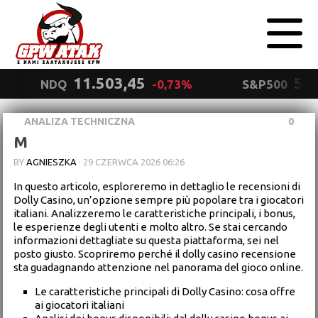
11.503,45
5.5
NDQ
-0,73%
S&P500
ANALIZA TECHNICZNA
0
Polityka
M
prywatności
Wyrażam zgodę.
BY
AGNIESZKA
·
29 CZERWCA 2026 06:26
In questo articolo, esploreremo in dettaglio le recensioni di
Dolly Casino, un’opzione sempre più popolare tra i giocatori
italiani. Analizzeremo le caratteristiche principali, i bonus,
le esperienze degli utenti e molto altro. Se stai cercando
informazioni dettagliate su questa piattaforma, sei nel
posto giusto. Scopriremo perché il
dolly casino recensione
sta guadagnando attenzione nel panorama del gioco online.
Le caratteristiche principali di Dolly Casino: cosa offre
ai giocatori italiani