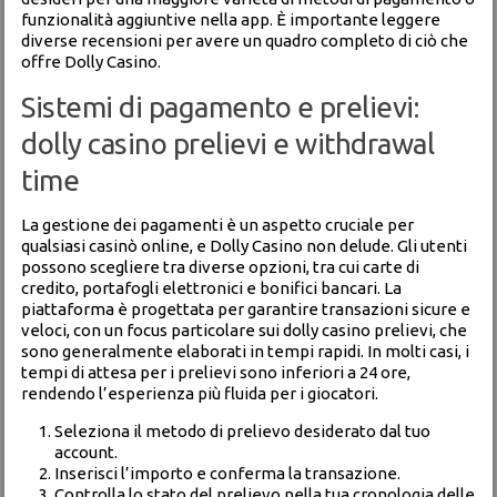
funzionalità aggiuntive nella app. È importante leggere
diverse recensioni per avere un quadro completo di ciò che
offre Dolly Casino.
Sistemi di pagamento e prelievi:
dolly casino prelievi e withdrawal
time
La gestione dei pagamenti è un aspetto cruciale per
qualsiasi casinò online, e Dolly Casino non delude. Gli utenti
possono scegliere tra diverse opzioni, tra cui carte di
credito, portafogli elettronici e bonifici bancari. La
piattaforma è progettata per garantire transazioni sicure e
veloci, con un focus particolare sui dolly casino prelievi, che
sono generalmente elaborati in tempi rapidi. In molti casi, i
tempi di attesa per i prelievi sono inferiori a 24 ore,
rendendo l’esperienza più fluida per i giocatori.
Seleziona il metodo di prelievo desiderato dal tuo
account.
Inserisci l’importo e conferma la transazione.
Controlla lo stato del prelievo nella tua cronologia delle