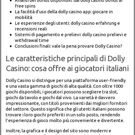
Analisi dei bonus disponibili: dal dolly casino bonus ai
free spins
La facilità d’uso della dolly casino app: giocare in
mobilità
Le esperienze degli utenti: dolly casino erfahrung e
recensioni reali
Sistemi di pagamento e prelievi: dolly casino prelievi e
withdrawal time
Conclusioni finali: vale la pena provare Dolly Casino?
Le caratteristiche principali di Dolly
Casino: cosa offre ai giocatori italiani
Dolly Casino si distingue per una piattaforma user-friendly
e una vasta gamma di giochi di alta qualità. Con oltre 1000
giochi disponibili, i giocatori possono scegliere tra slot,
giochi da tavolo e giochi dal vivo. La varietà è davvero
impressionante, con titoli provenienti dai migliori fornitori
del settore. Questo significa che gli utenti italiani possono
trovare i loro giochi preferiti in un solo posto, rendendo
l’esperienza di gioco molto più conveniente e divertente.
Inoltre, la grafica e il design del sito sono moderni e