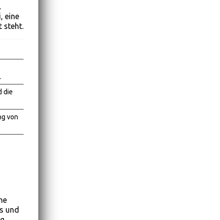
.
, eine
 steht.
.
d die
ng von
ne
ls und
ng