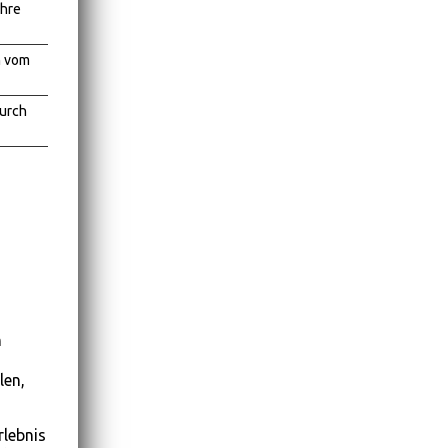
Ihre
m vom
durch
n
len,
rlebnis