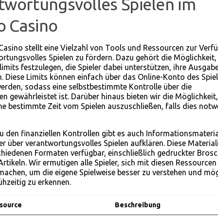
twortungsvolles Spielen im
 Casino
asino stellt eine Vielzahl von Tools und Ressourcen zur Verf
rtungsvolles Spielen zu fördern. Dazu gehört die Möglichkeit,
imits festzulegen, die Spieler dabei unterstützen, ihre Ausgab
n. Diese Limits können einfach über das Online-Konto des Spiel
werden, sodass eine selbstbestimmte Kontrolle über die
n gewährleistet ist. Darüber hinaus bieten wir die Möglichkeit,
ine bestimmte Zeit vom Spielen auszuschließen, falls dies not
u den finanziellen Kontrollen gibt es auch Informationsmateria
ler über verantwortungsvolles Spielen aufklären. Diese Material
schiedenen Formaten verfügbar, einschließlich gedruckter Bros
rtikeln. Wir ermutigen alle Spieler, sich mit diesen Ressourcen
 machen, um die eigene Spielweise besser zu verstehen und mög
hzeitig zu erkennen.
source
Beschreibung