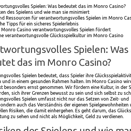
ortungsvolles Spielen: Was bedeutet das im Monro Casino?
ken des Spielens und wie man sie minimiert
nd Ressourcen für verantwortungsvolles Spielen im Monro Ca
he Tipps für ein sicheres Spielerlebnis
 Monro Casino verantwortungsvolles Spielen fördert
Eine verantwortungsvolle Glücksspielkultur im Monro Casino
twortungsvolles Spielen: Was
tet das im Monro Casino?
gsvolles Spielen bedeutet, dass Spieler ihre Glücksspielaktivi
en und in einem gesunden Rahmen halten. Im Monro Casino wir
t besonders ernst genommen. Wir fördern eine Kultur, in der S
den, sich ihrer Grenzen bewusst zu sein und sich selbst zu sch
ngsvolles Spielen umfasst nicht nur das Setzen von Zeit- und
 sondern auch das Verständnis der eigenen Spielgewohnheiten
llen Risiken, die damit einhergehen. Es geht darum, das Glücks
tung zu sehen und nicht als Möglichkeit, Geld zu verdienen.
isiken des Spielens und wie ma