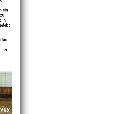
h
m ein
 zu
d in
gelebt
 Sie
e
st zu