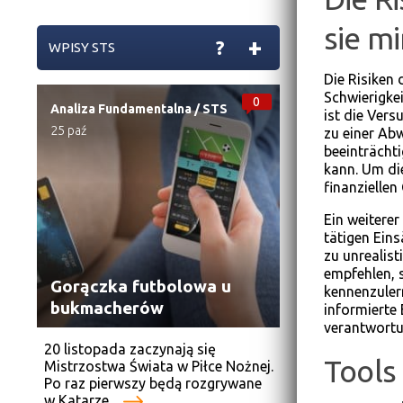
sie m
+
?
WPISY STS
Die Risiken 
Schwierigkei
0
Analiza Fundamentalna
/
STS
ist die Vers
25 paź
zu einer Abw
beeinträcht
kann. Um die
finanziellen
Ein weiterer
tätigen Ein
zu unrealis
empfehlen, 
Gorączka futbolowa u
kennenzulern
bukmacherów
informierte
verantwortun
20 listopada zaczynają się
Tools
Mistrzostwa Świata w Piłce Nożnej.
Po raz pierwszy będą rozgrywane
w Katarze....