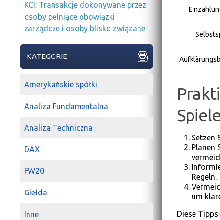
KCI: Transakcje dokonywane przez
Einzahlun
osoby pełniące obowiązki
zarządcze i osoby blisko związane
Selbsts
KATEGORIE
Aufklärungs
Amerykańskie spółki
Prakti
Analiza Fundamentalna
Spiel
Analiza Techniczna
Setzen S
Planen S
DAX
vermeid
Informie
FW20
Regeln.
Vermeid
Giełda
um klar
Diese Tipps
Inne