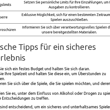
Setzen Sie persönliche Limits für Ihre Einzahlungen, um 
gslimits
Ausgaben zu kontrollieren.
Exklusive Möglichkeit, sich für einen bestimmten Zeitrau
perre
Spielen auszuschließen.
Informieren Sie sich über verantwortungsvolles Spielen 
broschüren
unsere bereitgestellten Materialien.
sche Tipps für ein sicheres
erlebnis
ie sich ein festes Budget und halten Sie sich daran.
ie Ihre Spielzeit und halten Sie diese ein, um Überstunden zu
en.
ren Sie sich über die Spiele, die Sie spielen möchten, und dere
en Sie es, unter dem Einfluss von Alkohol oder Drogen zu spie
e Entscheidungen zu treffen.
 sind entscheidend, um ein sicheres und unterhaltsames Spiele