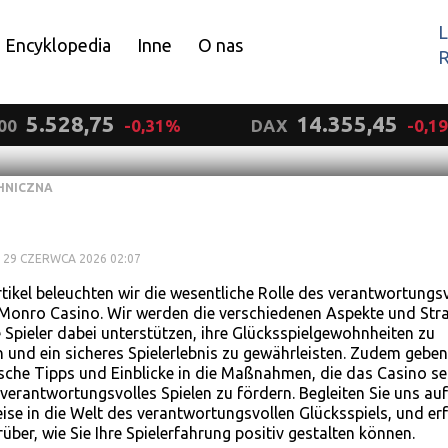
L
Encyklopedia
Inne
O nas
R
Wyrażam zgodę.
5.528,75
14.355,45
00
-0,31%
DAX
-0,1
HNICZNA
·
29 CZERWCA 2026 02:07
tikel beleuchten wir die wesentliche Rolle des verantwortungs
 Monro Casino. Wir werden die verschiedenen Aspekte und Str
e Spieler dabei unterstützen, ihre Glücksspielgewohnheiten zu
n und ein sicheres Spielerlebnis zu gewährleisten. Zudem geben
ische Tipps und Einblicke in die Maßnahmen, die das Casino se
 verantwortungsvolles Spielen zu fördern. Begleiten Sie uns auf
ise in die Welt des verantwortungsvollen Glücksspiels, und er
über, wie Sie Ihre Spielerfahrung positiv gestalten können.