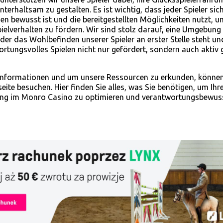
nterhaltsam zu gestalten. Es ist wichtig, dass jeder Spieler sic
en bewusst ist und die bereitgestellten Möglichkeiten nutzt, u
ielverhalten zu fördern. Wir sind stolz darauf, eine Umgebung
 der das Wohlbefinden unserer Spieler an erster Stelle steht un
rtungsvolles Spielen nicht nur gefördert, sondern auch aktiv 
 Informationen und um unsere Ressourcen zu erkunden, können
eite besuchen
. Hier finden Sie alles, was Sie benötigen, um Ihr
ung im Monro Casino zu optimieren und verantwortungsbewus