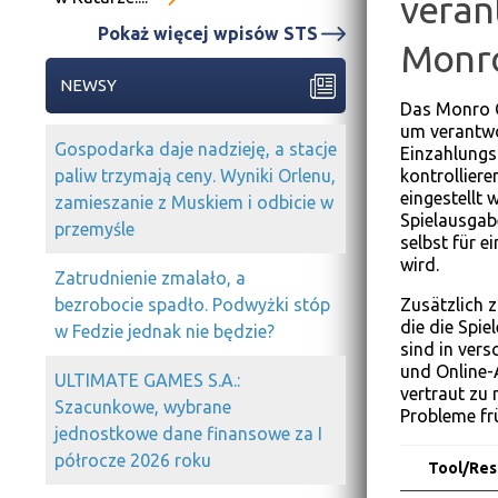
veran
Pokaż więcej wpisów STS
Monro
NEWSY
Das Monro C
um verantwo
Gospodarka daje nadzieję, a stacje
Einzahlungsl
kontrolliere
paliw trzymają ceny. Wyniki Orlenu,
eingestellt 
zamieszanie z Muskiem i odbicie w
Spielausgabe
przemyśle
selbst für e
wird.
Zatrudnienie zmalało, a
Zusätzlich z
bezrobocie spadło. Podwyżki stóp
die die Spie
w Fedzie jednak nie będzie?
sind in ver
und Online-A
ULTIMATE GAMES S.A.:
vertraut zu
Szacunkowe, wybrane
Probleme frü
jednostkowe dane finansowe za I
półrocze 2026 roku
Tool/Res