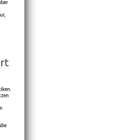
über
ur,
rt
iken.
ützen
em
die