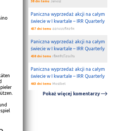
38 dni temu
Janosz
Paniczna wyprzedaż akcji na całym
sino
świecie w I kwartale – IRR Quarterly
457 dni temu
ออกแบบรีสอร์ท
Paniczna wyprzedaż akcji na całym
świecie w I kwartale – IRR Quarterly
458 dni temu
เช็คสลิปโอนเงิน
Paniczna wyprzedaż akcji na całym
täten
świecie w I kwartale – IRR Quarterly
d
463 dni temu
Mostbet
pieler
ützen.
Pokaż więcej komentarzy
 und
spiel
n