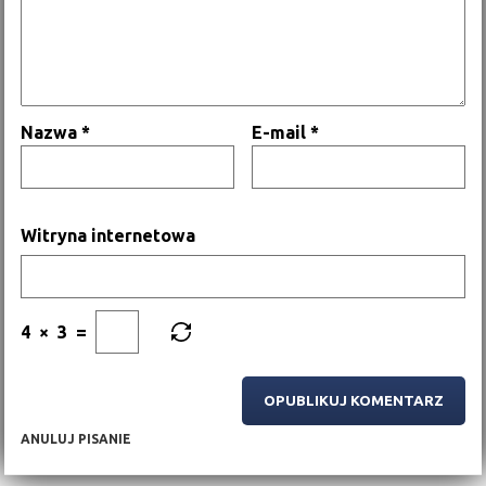
Nazwa
*
E-mail
*
Witryna internetowa
4
×
3
=
ANULUJ PISANIE