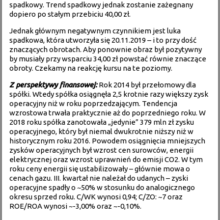
spadkowy. Trend spadkowy jednak zostanie zażegnany
dopiero po stałym przebiciu 40,00 zł.
Jednak głównym negatywnym czynnikiem jest luka
spadkowa, która utworzyła się 20.11.2019 – i to przy dość
znaczących obrotach. Aby ponownie obraz był pozytywny
by musiały przy wsparciu 34,00 zł powstać równie znaczące
obroty. Czekamy na reakcję kursu na te poziomy.
Z perspektywy finansowej:
Rok 2014 był przełomowy dla
spółki. Wtedy spółka osiągnęła 2,5 krotnie razy większy zysk
operacyjny niż w roku poprzedzającym. Tendencja
wzrostowa trwała praktycznie aż do poprzedniego roku. W
2018 roku spółka zanotowała „jedynie” 379 mln zł zysku
operacyjnego, który był niemal dwukrotnie niższy niż w
historycznym roku 2016. Powodem osiągnięcia mniejszych
zysków operacyjnych był wzrost cen surowców, energii
elektrycznej oraz wzrost uprawnień do emisji CO2. W tym
roku ceny energii się ustabilizowały – głównie mowa o
cenach gazu. III. kwartał nie należał do udanych – zyski
operacyjne spadły o ~50% w stosunku do analogicznego
okresu sprzed roku. C/WK wynosi 0,94; C/ZO: ~7 oraz
ROE/ROA wynosi ~-3,00% oraz ~-0,10%.