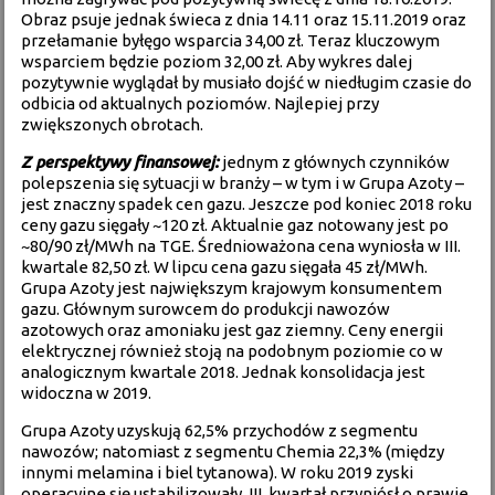
Obraz psuje jednak świeca z dnia 14.11 oraz 15.11.2019 oraz
przełamanie byłęgo wsparcia 34,00 zł. Teraz kluczowym
wsparciem będzie poziom 32,00 zł. Aby wykres dalej
pozytywnie wyglądał by musiało dojść w niedługim czasie do
odbicia od aktualnych poziomów. Najlepiej przy
zwiększonych obrotach.
Z perspektywy finansowej:
jednym z głównych czynników
polepszenia się sytuacji w branży – w tym i w Grupa Azoty –
jest znaczny spadek cen gazu. Jeszcze pod koniec 2018 roku
ceny gazu sięgały ~120 zł. Aktualnie gaz notowany jest po
~80/90 zł/MWh na TGE. Średnioważona cena wyniosła w III.
kwartale 82,50 zł. W lipcu cena gazu sięgała 45 zł/MWh.
Grupa Azoty jest największym krajowym konsumentem
gazu. Głównym surowcem do produkcji nawozów
azotowych oraz amoniaku jest gaz ziemny. Ceny energii
elektrycznej również stoją na podobnym poziomie co w
analogicznym kwartale 2018. Jednak konsolidacja jest
widoczna w 2019.
Grupa Azoty uzyskują 62,5% przychodów z segmentu
nawozów; natomiast z segmentu Chemia 22,3% (między
innymi melamina i biel tytanowa). W roku 2019 zyski
operacyjne się ustabilizowały. III. kwartał przyniósł o prawie