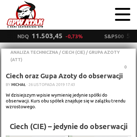
11.503,45
5.5
NDQ
-0,73%
S&P500
ANALIZA TECHNICZNA
/
CIECH (CIE)
/
GRUPA AZOTY
Polityka
(ATT)
prywatności
Wyrażam zgodę.
0
Ciech oraz Gupa Azoty do obserwacji
BY
MICHAŁ
·
26 LISTOPADA 2019 17:43
W dzisiejszym wpisie wymienię jedynie spółki do
obserwacji. Kurs obu spółek znajduje się w zalążku trendu
wzrostowego.
Ciech (CIE) – jedynie do obserwacji