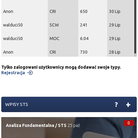
Anon
CRI
650
30 Lip
walduci50
SCW
241
29 Lip
walduci50
MOC
6.04
29 Lip
Anon
CRI
730
28 Lip
Tylko zalogowani użytkownicy mogą dodawać swoje typy.
Rejestracja
+
?
WPISY STS
0
Analiza Fundamentalna
/
STS
25 paź