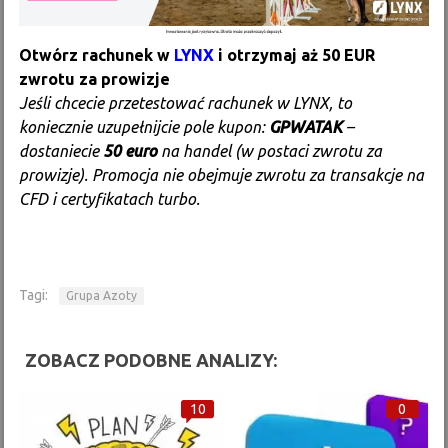
Otwórz rachunek w
LYNX
i otrzymaj aż 50 EUR
zwrotu za prowizje
Jeśli chcecie przetestować rachunek w LYNX, to
koniecznie uzupełnijcie pole kupon:
GPWATAK
–
dostaniecie
50 euro
na handel (w postaci zwrotu za
prowizje). Promocja nie obejmuje zwrotu za transakcje na
CFD i certyfikatach turbo.
Tagi:
Grupa Azoty
ZOBACZ PODOBNE ANALIZY:
10
0