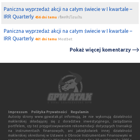
Paniczna wyprzedaż akcji na całym świecie w I kwartale –
IRR Quarterly
456 dni temu
เช็คสลิปโอนเงิน
Paniczna wyprzedaż akcji na całym świecie w I kwartale –
IRR Quarterly
461 dni temu
Mostbet
Pokaż więcej komentarzy
Impressum
Polityka Prywatności
Regulamin
Autorzy strony www.gpwatak.pl informują, że nie wykonują działalności
maklerskiej składającej się z doradztwa inwestycyjnego, zarządzania
portfelem, czy też przygotowywaniem rekomendacji dotyczących transakcji
na instrumentach finansowych, ani jakiejkolwiek innej działalności
maklerskiej określonej w Ustawie o Obrocie Instrumentami Finansowymi w