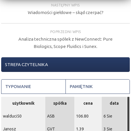
NASTĘPNY WPIS
Wiadomości giełdowe – skąd czerpać?
POPRZEDNI WPIS
Analiza techniczna spółek z NewConnect: Pure
Biologics, Scope Fluidics i Sunex.
STREFA CZYTELNIKA
TYPOWANIE
PAMIĘTNIK
użytkownik
spółka
cena
data
walduci50
ASB
106.80
6 Sie
Janosz
GVT
1.39
3 Sie