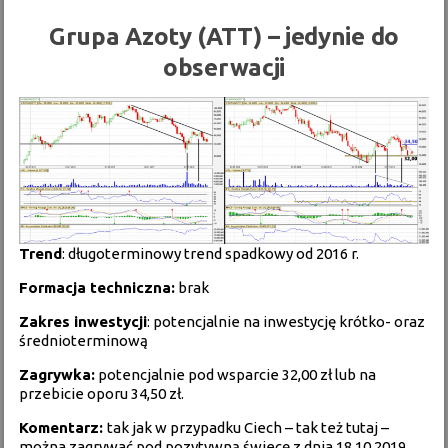
Grupa Azoty (ATT) – jedynie do
obserwacji
Trend
: długoterminowy trend spadkowy od 2016 r.
Formacja techniczna:
brak
Zakres inwestycji
: potencjalnie na inwestycję krótko- oraz
średnioterminową
Zagrywka:
potencjalnie pod wsparcie 32,00 zł lub na
przebicie oporu 34,50 zł.
Komentarz:
tak jak w przypadku Ciech – tak też tutaj –
można zagrywać pod pozytywną świecę z dnia 18.10.2019.