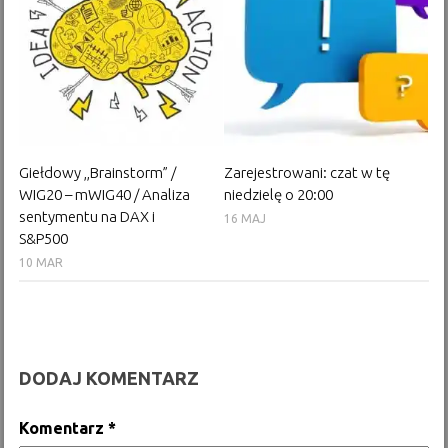
Giełdowy ,,Brainstorm” /
Zarejestrowani: czat w tę
WIG20 – mWIG40 / Analiza
niedzielę o 20:00
sentymentu na DAX i
16 MAJ
S&P500
10 MAR
DODAJ KOMENTARZ
Komentarz
*