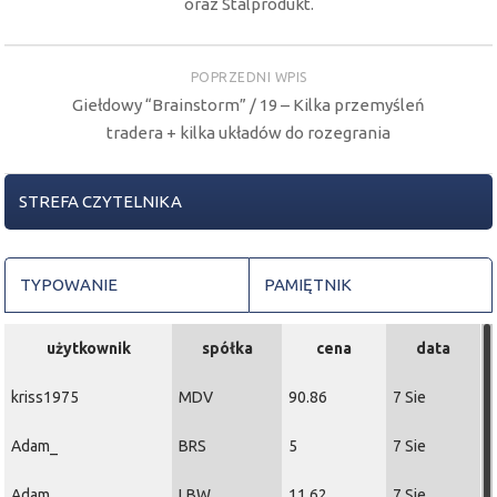
oraz Stalprodukt.
POPRZEDNI WPIS
Giełdowy “Brainstorm” / 19 – Kilka przemyśleń
tradera + kilka układów do rozegrania
STREFA CZYTELNIKA
TYPOWANIE
PAMIĘTNIK
użytkownik
spółka
cena
data
kriss1975
MDV
90.86
7 Sie
Adam_
BRS
5
7 Sie
Adam_
LBW
11.62
7 Sie