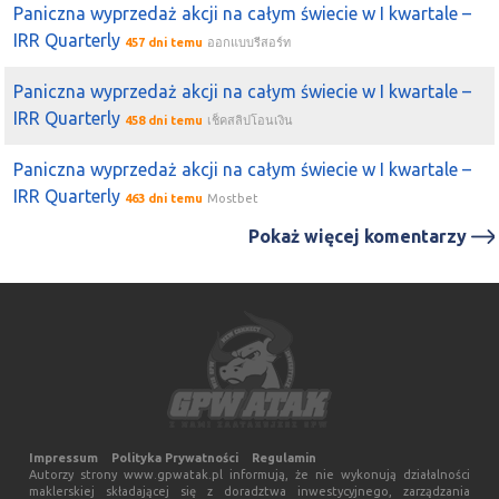
Paniczna wyprzedaż akcji na całym świecie w I kwartale –
IRR Quarterly
457 dni temu
ออกแบบรีสอร์ท
Paniczna wyprzedaż akcji na całym świecie w I kwartale –
IRR Quarterly
458 dni temu
เช็คสลิปโอนเงิน
Paniczna wyprzedaż akcji na całym świecie w I kwartale –
IRR Quarterly
463 dni temu
Mostbet
Pokaż więcej komentarzy
Impressum
Polityka Prywatności
Regulamin
Autorzy strony www.gpwatak.pl informują, że nie wykonują działalności
maklerskiej składającej się z doradztwa inwestycyjnego, zarządzania