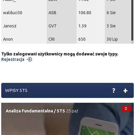
walduci50
ASB
106.80
6 Sie
Janosz
GVT
1.39
3 Sie
Anon
CRI
650
30 Lip
Tylko zalogowani użytkownicy mogą dodawać swoje typy.
Rejestracja
+
?
WPISY STS
0
Analiza Fundamentalna
/
STS
25 paź