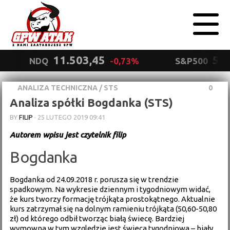
11.503,45
5.5
NDQ
-0,73%
S&P500
ANALIZA TECHNICZNA
/
STS
0
Polityka
Analiza spółki Bogdanka (STS)
prywatności
Wyrażam zgodę.
BY
FILIP
·
25 LUTEGO 2019 09:41
Autorem wpisu jest czytelnik filip
Bogdanka
Bogdanka od 24.09.2018 r. porusza się w trendzie
spadkowym. Na wykresie dziennym i tygodniowym widać,
że kurs tworzy formację trójkąta prostokątnego. Aktualnie
kurs zatrzymał się na dolnym ramieniu trójkąta (50,60-50,80
zł) od którego odbił tworząc białą świecę. Bardziej
wymowna w tym względzie jest świeca tygodniowa – biały