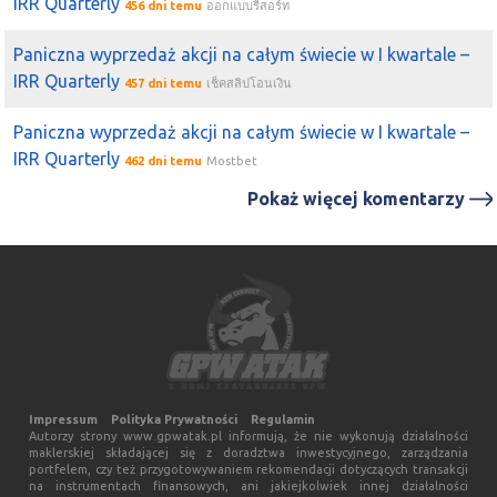
IRR Quarterly
456 dni temu
ออกแบบรีสอร์ท
Paniczna wyprzedaż akcji na całym świecie w I kwartale –
IRR Quarterly
457 dni temu
เช็คสลิปโอนเงิน
Paniczna wyprzedaż akcji na całym świecie w I kwartale –
IRR Quarterly
462 dni temu
Mostbet
Pokaż więcej komentarzy
Impressum
Polityka Prywatności
Regulamin
Autorzy strony www.gpwatak.pl informują, że nie wykonują działalności
maklerskiej składającej się z doradztwa inwestycyjnego, zarządzania
portfelem, czy też przygotowywaniem rekomendacji dotyczących transakcji
na instrumentach finansowych, ani jakiejkolwiek innej działalności