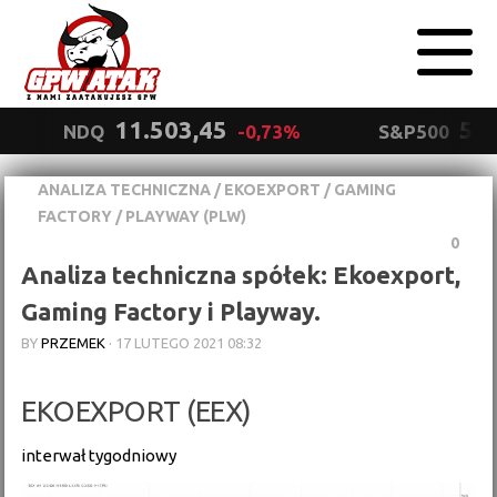
11.503,45
5.5
NDQ
-0,73%
S&P500
ANALIZA TECHNICZNA
/
EKOEXPORT
/
GAMING
Polityka
FACTORY
/
PLAYWAY (PLW)
prywatności
Wyrażam zgodę.
0
Analiza techniczna spółek: Ekoexport,
Gaming Factory i Playway.
BY
PRZEMEK
·
17 LUTEGO 2021 08:32
EKOEXPORT (EEX)
interwał tygodniowy