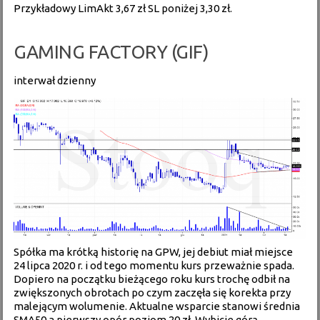
Przykładowy LimAkt 3,67 zł SL poniżej 3,30 zł.
GAMING FACTORY (GIF)
interwał dzienny
Spółka ma krótką historię na GPW, jej debiut miał miejsce
24 lipca 2020 r. i od tego momentu kurs przeważnie spada.
Dopiero na początku bieżącego roku kurs trochę odbił na
zwiększonych obrotach po czym zaczęła się korekta przy
malejącym wolumenie. Aktualne wsparcie stanowi średnia
SMA50 a pierwszy opór poziom 20 zł. Wybicie górą