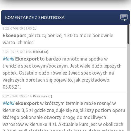
KOMENTARZE Z SHOUTBOXA
2022-07-08 09:31:06
Ed
Ekoexport
jak rzucą poniżej 1.20 to może ponownie
warto ich mieć
2021-09-15 12:21:36
Michał (a)
Maiki
Ekoexport
to bardzo monotonna spółka w
trendzie spadkowym/bocznym. Jest wiele dużo lepszych
spółek. Ostatnio dużo również świec spadkowych na
większych obrotach się pojawiło, jak przykładowo
05.05.21.
2021-09-03 09:28:14
Przemek (r)
Maiki
ekoexport
w krótszym terminie może rosnąć w
kierunku 3,5 zł gdzie znajduje się najbliższy poziom oporu
którego pokonanie otworzy drogę do możliwych
wzrostów w kierunku 4 zł. Aktualnie kurs jest w okolicach