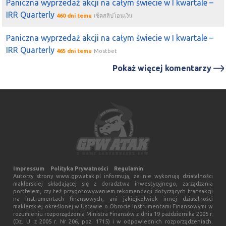
Paniczna wyprzedaż akcji na całym świecie w I kwartale –
IRR Quarterly
460 dni temu
เช็คสลิปโอนเงิน
Paniczna wyprzedaż akcji na całym świecie w I kwartale –
IRR Quarterly
465 dni temu
Mostbet
Pokaż więcej komentarzy
Impressum
Polityka Prywatności
Regulamin
Autorzy strony www.gpwatak.pl informują, że nie wykonują działalności
maklerskiej składającej się z doradztwa inwestycyjnego, zarządzania
portfelem, czy też przygotowywaniem rekomendacji dotyczących transakcji
na instrumentach finansowych, ani jakiejkolwiek innej działalności
maklerskiej określonej w Ustawie o Obrocie Instrumentami Finansowymi w
rozumieniu rozporządzenia Ministra Finansów z dnia 19 października 2005 r.
(Dz. U. z 2005 r. Nr 206, poz. 1715) i w odpowiednich rozporządzeniach.