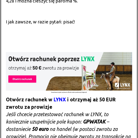
4,28 i można cieszyć się paroma %.
I jak zawsze, w razie pytań: pisać!
Otwórz rachunek w
LYNX
i otrzymaj aż 50 EUR
zwrotu za prowizje
Jeśli chcecie przetestować rachunek w LYNX, to
koniecznie uzupełnijcie pole kupon:
GPWATAK
–
dostaniecie
50 euro
na handel (w postaci zwrotu za
prowizje). Promocja nie obejmuje zwrotu za transakcje na