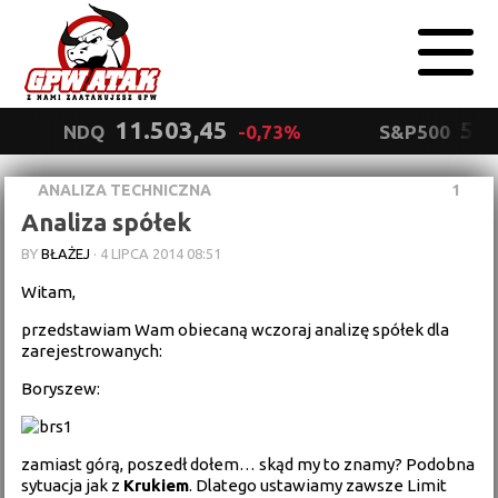
11.503,45
5.5
NDQ
-0,73%
S&P500
ANALIZA TECHNICZNA
1
Polityka
Analiza spółek
prywatności
Wyrażam zgodę.
BY
BŁAŻEJ
·
4 LIPCA 2014 08:51
Witam,
przedstawiam Wam obiecaną wczoraj analizę spółek dla
zarejestrowanych:
Boryszew:
zamiast górą, poszedł dołem… skąd my to znamy? Podobna
sytuacja jak z
Krukiem
. Dlatego ustawiamy zawsze Limit