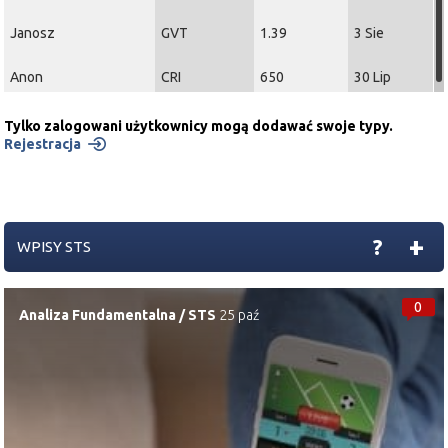
Janosz
GVT
1.39
3 Sie
Anon
CRI
650
30 Lip
Tylko zalogowani użytkownicy mogą dodawać swoje typy.
Rejestracja
+
?
WPISY STS
0
Analiza Fundamentalna
/
STS
25 paź