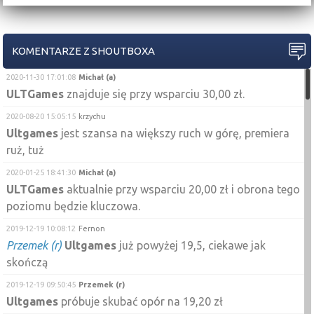
KOMENTARZE Z SHOUTBOXA
2020-11-30 17:01:08
Michał (a)
ULTGames
znajduje się przy wsparciu 30,00 zł.
2020-08-20 15:05:15
krzychu
Ultgames
jest szansa na większy ruch w górę, premiera
ruż, tuż
2020-01-25 18:41:30
Michał (a)
ULTGames
aktualnie przy wsparciu 20,00 zł i obrona tego
poziomu będzie kluczowa.
2019-12-19 10:08:12
Fernon
Przemek (r)
Ultgames
już powyżej 19,5, ciekawe jak
skończą
2019-12-19 09:50:45
Przemek (r)
Ultgames
próbuje skubać opór na 19,20 zł