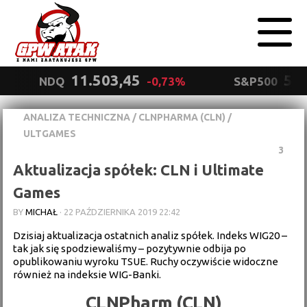
11.503,45
5.5
NDQ
-0,73%
S&P500
ANALIZA TECHNICZNA
/
CLNPHARMA (CLN)
/
Polityka
ULTGAMES
prywatności
Wyrażam zgodę.
3
Aktualizacja spółek: CLN i Ultimate
Games
BY
MICHAŁ
·
22 PAŹDZIERNIKA 2019 22:42
Dzisiaj aktualizacja ostatnich analiz spółek. Indeks WIG20 –
tak jak się spodziewaliśmy – pozytywnie odbija po
opublikowaniu wyroku TSUE. Ruchy oczywiście widoczne
również na indeksie WIG-Banki.
CLNPharm (CLN)