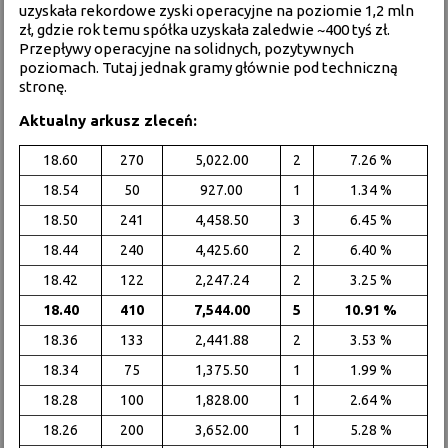
uzyskała rekordowe zyski operacyjne na poziomie 1,2 mln
zł, gdzie rok temu spółka uzyskała zaledwie ~400 tyś zł.
Przepływy operacyjne na solidnych, pozytywnych
poziomach. Tutaj jednak gramy głównie pod techniczną
stronę.
Aktualny arkusz zleceń:
18.60
270
5,022.00
2
7.26 %
18.54
50
927.00
1
1.34 %
18.50
241
4,458.50
3
6.45 %
18.44
240
4,425.60
2
6.40 %
18.42
122
2,247.24
2
3.25 %
18.40
410
7,544.00
5
10.91 %
18.36
133
2,441.88
2
3.53 %
18.34
75
1,375.50
1
1.99 %
18.28
100
1,828.00
1
2.64 %
18.26
200
3,652.00
1
5.28 %