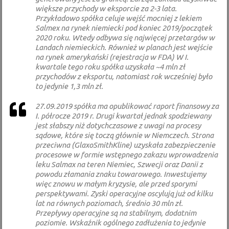
większe przychody w eksporcie za 2-3 lata.
Przykładowo spółka celuje wejść mocniej z lekiem
Salmex na rynek niemiecki pod koniec 2019/początek
2020 roku. Wtedy odbywa się najwięcej przetargów w
Landach niemieckich. Również w planach jest wejście
na rynek amerykański (rejestracja w FDA) W I.
kwartale tego roku spółka uzyskała ~4 mln zł
przychodów z eksportu, natomiast rok wcześniej było
to jedynie 1,3 mln zł.
27.09.2019 spółka ma opublikować raport finansowy za
I. półrocze 2019 r. Drugi kwartał jednak spodziewany
jest słabszy niż dotychczasowe z uwagi na procesy
sądowe, które się toczą głównie w Niemczech. Strona
przeciwna (GlaxoSmithKline) uzyskała zabezpieczenie
procesowe w formie wstępnego zakazu wprowadzenia
leku Salmax na teren Niemiec, Szwecji oraz Danii z
powodu złamania znaku towarowego. Inwestujemy
więc znowu w małym kryzysie, ale przed sporymi
perspektywami. Zyski operacyjne oscylują już od kilku
lat na równych poziomach, średnio 30 mln zł.
Przepływy operacyjne są na stabilnym, dodatnim
poziomie. Wskaźnik ogólnego zadłużenia to jedynie