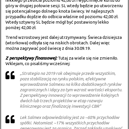
lekkiego przebicia poziomu 42,00 zł i wypchnięcie kursu do
góry w drugiej połowie sesji. SL wtedy będzie po utworzeniu
się potencjalnego dolnego knota świecy. W najlepszych
przypadku dojdzie do odbicia właśnie od poziomu 42,00 zł.
Wtedy sztywny SL będzie mógł być postawiony lekko
poniżej 42,00 zł.
Trend wzrostowy jest dalej utrzymywany. Świeca dzisiejsza
(wtorkowa) odbyła się na niskich obrotach. Dalej więc
można zagrywać pod świecę z dnia 30.09.19.
Z perspektywy finansowej:
Tutaj za wiele się nie zmieniło.
Wklejam, co pisaliśmy wcześniej:
„Strategia na 2019 rok obejmuje przede wszystkim,
poza stabilizacją na rynku polskim, efektywne
wprowadzanie Salmexu na kilka dodatkowych rynków
zagranicznych i idący za tym wzrost wartości eksportu.
Z perspektywy innowacji to wprowadzenie kolejnych
dwóch lub trzech projektów w etap rozwoju
klinicznego oraz finalizację inwestycji CBR”
Lek Salmex odpowiedzialny jest za ~68% przychodów
spółki. Natomiast ~17% wszystkich przychodów
generowany jest za granicą. Zarząd zakłada uzyskiwać