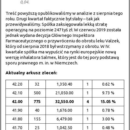
0,04.
Treść powyższą opublikowaliśmy w analizie z sierpnia tego
roku. Drugi kwartał faktycznie był słaby – tak jak
przewidywaliśmy. Spółka zaksięgowała lekką stratę
operacyjną na poziomie 247 tyś zł. W czerwcu 2019 została
jednak wydana decyzja Głównego Inspektora
Farmaceutycznego o przywróceniu do obrotu leku Valzek,
który od sierpnia 2018 był wstrzymany z obrotu. W IV.
kwartale spółka ma wypuścić na rynki europejskie nową
wersję inhalatora Salmex, który jest do tej pory podstawą
sporu prawnego m. in. w Niemczech.
Aktualny arkusz zleceń:
42.20
32
1,350.40
1
0.62 %
42.10
500
21,050.00
1
9.73 %
42.00
775
32,550.00
4
15.05 %
41.90
40
1,676.00
1
0.78 %
41.80
155
6,479.00
1
3.00 %
41.70
25
1,042.50
1
0.48 %