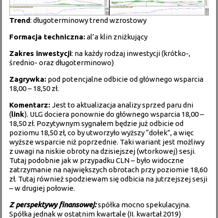
Trend
: długoterminowy trend wzrostowy
Formacja techniczna:
al’a klin zniżkujący
Zakres inwestycji
: na każdy rodzaj inwestycji (krótko-,
średnio- oraz długoterminowo)
Zagrywka:
pod potencjalne odbicie od głównego wsparcia
18,00 – 18,50 zł.
Komentarz:
Jest to aktualizacja analizy sprzed paru dni
(
link
). ULG dociera ponownie do głównego wsparcia 18,00 –
18,50 zł. Pozytywnym sygnałem będzie już odbicie od
poziomu 18,50 zł, co by utworzyło wyższy “dołek”, a więc
wyższe wsparcie niż poprzednie. Taki wariant jest możliwy
z uwagi na niskie obroty na dzisiejszej (wtorkowej) sesji.
Tutaj podobnie jak w przypadku CLN – było widoczne
zatrzymanie na największych obrotach przy poziomie 18,60
zł. Tutaj również spodziewam się odbicia na jutrzejszej sesji
– w drugiej połowie.
Z perspektywy finansowej:
spółka mocno spekulacyjna.
Spółka jednak w ostatnim kwartale (II. kwartał 2019)