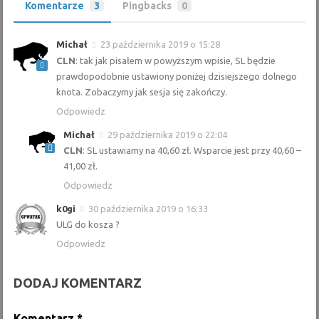
Komentarze
3
Pingbacks
0
Michał
23 października 2019 o 15:28
CLN
: tak jak pisałem w powyższym wpisie, SL będzie
prawdopodobnie ustawiony poniżej dzisiejszego dolnego
knota. Zobaczymy jak sesja się zakończy.
Odpowiedz
Michał
29 października 2019 o 22:04
CLN
: SL ustawiamy na 40,60 zł. Wsparcie jest przy 40,60 –
41,00 zł.
Odpowiedz
k0gi
30 października 2019 o 16:33
ULG do kosza ?
Odpowiedz
DODAJ KOMENTARZ
Komentarz
*