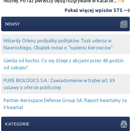
Nożnej. Po raz pierwszy będą rozgrywane w Katarze....
2019-07-26 16:48:52
Hoze
Pokaż więcej wpisów STS
ale łykają
ultgames
NEWSY
2019-07-22 10:08:13
Michał (a)
ULTGames
przebija opór 21,00 zł i potwierdza najnowszy
swing wzrostowy.
Miliardy Orlenu podpaliły polityków. Tusk uderza w
Nawrockiego, Obajtek mówi o "łupieniu kierowców"
2019-07-22 09:19:19
Przemek (r)
Za to
Ultgames
ładnie wygląda na tą chwilę
Giełda od kuchni. Co się dzieje z akcjami przez 48 godzin
2019-07-16 14:50:46
Przemek (r)
od zakupu?
Ultgames
jak utrzyma wybicie to może być zakończenie
korekty
Zobacz obrazek <ulg_d7.png>
PURE BIOLOGICS S.A.: Zawiadomienie w trybie art. 69
ustawy o ofercie publicznej
2019-07-08 14:07:52
Przemek (r)
ultgames
ładna świeca się tworzy. Może na najbliższych
Partner Aerospace Defense Group SA: Raport kwartalny za
sesjach czeka nas kolejny wzrost kursu.
II kwartał
2019-07-08 09:54:30
Przemek (r)
Ciekawy wykres
ULTgames
KATEGORIE
2019-06-24 12:12:54
Michał (a)