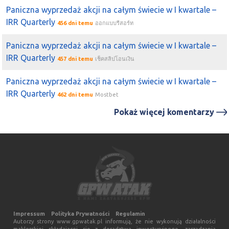
2019-01-15 12:44:03
mrWlodi
Paniczna wyprzedaż akcji na całym świecie w I kwartale –
ULTgames
idą dalej. Moim zdaniem nowy szczyt prędzej
IRR Quarterly
456 dni temu
ออกแบบรีสอร์ท
czy później. Patrząc na inne spółki z gamedev tutaj mamy
małe niedoszacowanie
Paniczna wyprzedaż akcji na całym świecie w I kwartale –
IRR Quarterly
457 dni temu
เช็คสลิปโอนเงิน
2019-01-15 12:28:13
filip
ultgames
Paniczna wyprzedaż akcji na całym świecie w I kwartale –
IRR Quarterly
462 dni temu
Mostbet
Pokaż więcej komentarzy
Impressum
Polityka Prywatności
Regulamin
Autorzy strony www.gpwatak.pl informują, że nie wykonują działalności