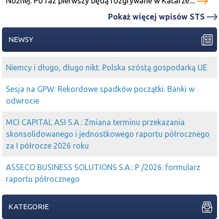
Nożnej. Po raz pierwszy będą rozgrywane w Katarze....
Pokaż więcej wpisów STS
NEWSY
Niemcy i długo, długo nikt. Polska szóstą gospodarką UE
Sesja na GPW: Rekordowe spadków początki. Banki w
odwrocie
MCI CAPITAL ASI S.A.: Zmiana terminu przekazania
skonsolidowanego i jednostkowego raportu półrocznego
za I półrocze 2026 roku
ASSECO BUSINESS SOLUTIONS S.A.: P /2026: formularz
raportu półrocznego
KATEGORIE