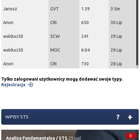
Janosz
GVT
1.39
3 Sie
Anon
CRI
650
30 Lip
walduci50
SCW
241
29 Lip
walduci50
MOC
6.04
29 Lip
Anon
CRI
730
28 Lip
Tylko zalogowani użytkownicy mogą dodawać swoje typy.
Rejestracja
+
?
WPISY STS
0
Analiza Fundamentalna
/
STS
25 paź