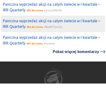
Paniczna wyprzedaż akcji na całym świecie w I kwartale –
IRR Quarterly
455 dni temu
ออกแบบรีสอร์ท
Paniczna wyprzedaż akcji na całym świecie w I kwartale –
IRR Quarterly
456 dni temu
เช็คสลิปโอนเงิน
Paniczna wyprzedaż akcji na całym świecie w I kwartale –
IRR Quarterly
461 dni temu
Mostbet
Pokaż więcej komentarzy
Impressum
Polityka Prywatności
Regulamin
Autorzy strony www.gpwatak.pl informują, że nie wykonują działalności
maklerskiej składającej się z doradztwa inwestycyjnego, zarządzania