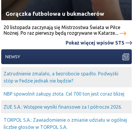
Gorączka futbolowa u bukmacherów
20 listopada zaczynają się Mistrzostwa Świata w Piłce
Nożnej. Po raz pierwszy będą rozgrywane w Katarze....
Pokaż więcej wpisów STS
NEWSY
Zatrudnienie zmalało, a bezrobocie spadło. Podwyżki
stóp w Fedzie jednak nie będzie?
NBP spowolnił zakupy złota. Cel 700 ton jest coraz bliżej
ZUE S.A.: Wstępne wyniki finansowe za I półrocze 2026.
TORPOL S.A.: Zawiadomienie o zmianie udziału w ogólnej
liczbie głosów w TORPOL S.A.