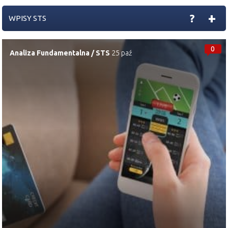
+
?
WPISY STS
0
Analiza Fundamentalna
/
STS
25 paź