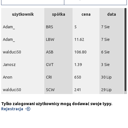
użytkownik
spółka
cena
data
Adam_
BRS
5
7 Sie
Adam_
LBW
11.62
7 Sie
walduci50
ASB
106.80
6 Sie
Janosz
GVT
1.39
3 Sie
Anon
CRI
650
30 Lip
walduci50
SCW
241
29 Lip
Tylko zalogowani użytkownicy mogą dodawać swoje typy.
Rejestracja