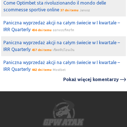
Come Optimbet sta rivoluzionando il mondo delle
scommesse sportive online
37 dni temu
Janosz
Paniczna wyprzedaż akcji na całym świecie w I kwartale –
IRR Quarterly
456 dni temu
ออกแบบรีสอร์ท
Paniczna wyprzedaż akcji na całym świecie w I kwartale –
IRR Quarterly
457 dni temu
เช็คสลิปโอนเงิน
Paniczna wyprzedaż akcji na całym świecie w I kwartale –
IRR Quarterly
462 dni temu
Mostbet
Pokaż więcej komentarzy