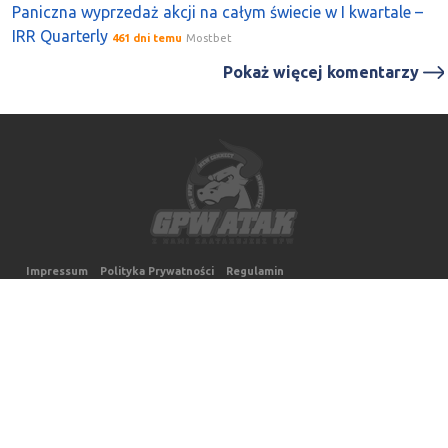
Paniczna wyprzedaż akcji na całym świecie w I kwartale –
IRR Quarterly
461 dni temu
Mostbet
Pokaż więcej komentarzy
Impressum
Polityka Prywatności
Regulamin
Autorzy strony www.gpwatak.pl informują, że nie wykonują działalności
maklerskiej składającej się z doradztwa inwestycyjnego, zarządzania
portfelem, czy też przygotowywaniem rekomendacji dotyczących transakcji
na instrumentach finansowych, ani jakiejkolwiek innej działalności
maklerskiej określonej w Ustawie o Obrocie Instrumentami Finansowymi w
rozumieniu rozporządzenia Ministra Finansów z dnia 19 października 2005 r.
(Dz. U. z 2005 r. Nr 206, poz. 1715) i w odpowiednich rozporządzeniach.
Transakcje dokonywane przez użytkownika strony www.gpwatak.pl uważa
się za jego własne, niezależne decyzje. Autorzy nie ponoszą
odpowiedzialności za decyzje inwestycyjne podjęte na podstawie
powyższych danych, ani za szkody poniesione w ich wyniku.