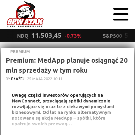
11.503,45
5.5
NDQ
-0,73%
S&P500
PREMIUM
Polityka
Premium: MedApp planuje osiągnąć 20
prywatności
Wyrażam zgodę.
mln sprzedaży w tym roku
BY
BŁAŻEJ
·
25 MAJA 2022 10:11
Uwagę części inwestorów operujących na
NewConnect, przyciągają spółki dynamicznie
rozwijające się oraz te z ciekawymi pomysłami
biznesowymi. Od lat na rynku alternatywnym
notowane są akcje MedApp – spółki, która
upatruje swoich przewag…