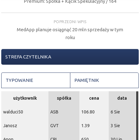
Premium: Spółka + Kącik Spekulacyjny / 164
POPRZEDNI WPIS
MedApp planuje osiągnąć 20 mln sprzedaży w tym
roku
STREFA CZYTELNIKA
TYPOWANIE
PAMIĘTNIK
użytkownik
spółka
cena
data
walduci50
ASB
106.80
6 Sie
Janosz
GVT
1.39
3 Sie
Anon
CRI
650
30 Lip