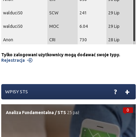
walduci50
SCW
241
29 Lip
walduci50
MOC
6.04
29 Lip
Anon
CRI
730
28 Lip
Tylko zalogowani użytkownicy mogą dodawać swoje typy.
Rejestracja
+
?
WPISY STS
0
Analiza Fundamentalna
/
STS
25 paź