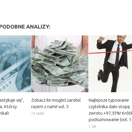
PODOBNE ANALIZY:
stykuje się”,
Zobacz ile mogłeś zarobić
Najlepsze typowanie
a. Którzy
razem z nami! vol. 5
czytelnika dało stopę
skali
zwrotu +97,35%! Krótk
13 MAR
podsumowanie (vol. 1
1 SIE