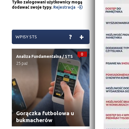
Tylko zalogowani użytkownicy mogą
dodawać swoje typy.
Rejestracja
+
?
WPISY STS
0
Analiza Fundamentalna
/
STS
25 paź
Gorączka futbolowa u
bukmacherów