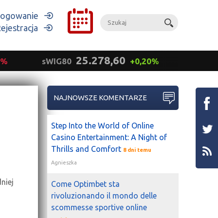
ogowanie
ejestracja
25.278,60
9%
sWIG80
+0,20%
mWIG
NAJNOWSZE KOMENTARZE
Step Into the World of Online
Casino Entertainment: A Night of
Thrills and Comfort
8 dni temu
Agnieszka
niej
Come Optimbet sta
rivoluzionando il mondo delle
scommesse sportive online