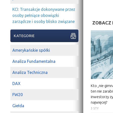
KCI: Transakcje dokonywane przez
osoby pełniące obowiązki
zarządcze i osoby blisko związane
ZOBACZ 
KATEGORIE
Amerykańskie spółki
Analiza Fundamentalna
Analiza Techniczna
DAX
Kto „nie gimna
ten nie zarabi
FW20
inwestorzy zy
najwięcej?
Giełda
3 STY