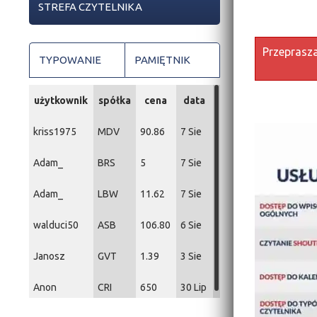
STREFA CZYTELNIKA
Przeprasza
TYPOWANIE
PAMIĘTNIK
użytkownik
spółka
cena
data
kriss1975
MDV
90.86
7 Sie
Adam_
BRS
5
7 Sie
Adam_
LBW
11.62
7 Sie
walduci50
ASB
106.80
6 Sie
Janosz
GVT
1.39
3 Sie
Anon
CRI
650
30 Lip