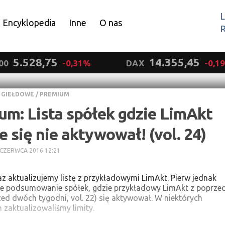
L
Encyklopedia
Inne
O nas
R
Wyrażam zgodę.
5.528,75
14.355,45
00
-0,31%
DAX
-0,1
 GIEŁDOWE
/
PREMIUM
um: Lista spółek gdzie LimAkt
e się nie aktywował! (vol. 24)
 CZERWCA 2016 12:21
az aktualizujemy listę z przykładowymi LimAkt. Pierw jednak
ne podsumowanie spółek, gdzie przykładowy LimAkt z poprzed
rzed dwóch tygodni, vol. 22) się aktywował. W niektórych
 zaktualizowaliśmy limity.