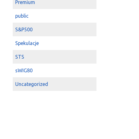
Premium
public
S&P500
Spekulacje
STS
sWIG80
Uncategorized
WIG
WIG20
Zagranica