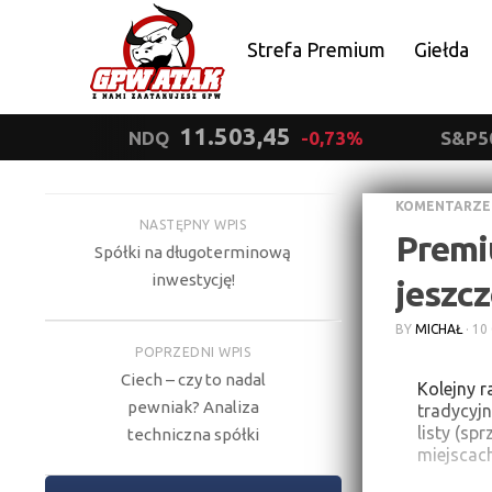
Strefa Premium
Giełda
Polityka prywatności
11.503,45
NDQ
-0,73%
S&P5
KOMENTARZE
NASTĘPNY WPIS
Premi
Spółki na długoterminową
inwestycję!
jeszcz
BY
MICHAŁ
·
10
POPRZEDNI WPIS
Ciech – czy to nadal
Kolejny r
pewniak? Analiza
tradycyj
listy (sp
techniczna spółki
miejscach