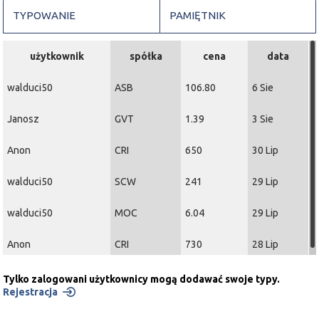
TYPOWANIE
PAMIĘTNIK
użytkownik
spółka
cena
data
walduci50
ASB
106.80
6 Sie
Janosz
GVT
1.39
3 Sie
Anon
CRI
650
30 Lip
walduci50
SCW
241
29 Lip
walduci50
MOC
6.04
29 Lip
Anon
CRI
730
28 Lip
Tylko zalogowani użytkownicy mogą dodawać swoje typy.
Rejestracja