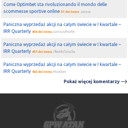
Come Optimbet sta rivoluzionando il mondo delle
scommesse sportive online
37 dni temu
Janosz
Paniczna wyprzedaż akcji na całym świecie w I kwartale –
IRR Quarterly
456 dni temu
ออกแบบรีสอร์ท
Paniczna wyprzedaż akcji na całym świecie w I kwartale –
IRR Quarterly
457 dni temu
เช็คสลิปโอนเงิน
Paniczna wyprzedaż akcji na całym świecie w I kwartale –
IRR Quarterly
462 dni temu
Mostbet
Pokaż więcej komentarzy