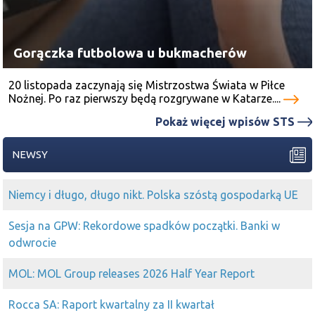
Gorączka futbolowa u bukmacherów
20 listopada zaczynają się Mistrzostwa Świata w Piłce
Nożnej. Po raz pierwszy będą rozgrywane w Katarze....
Pokaż więcej wpisów STS
NEWSY
Niemcy i długo, długo nikt. Polska szóstą gospodarką UE
Sesja na GPW: Rekordowe spadków początki. Banki w
odwrocie
MOL: MOL Group releases 2026 Half Year Report
Rocca SA: Raport kwartalny za II kwartał