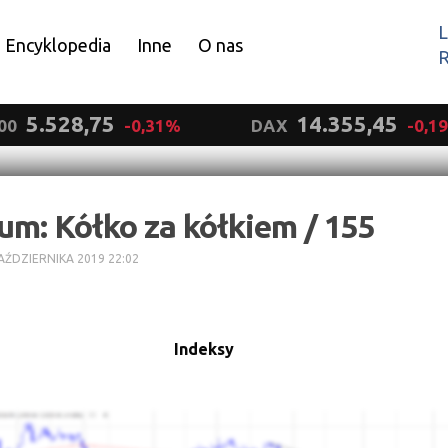
L
Encyklopedia
Inne
O nas
R
Wyrażam zgodę.
5.528,75
14.355,45
00
-0,31%
DAX
-0,1
um: Kółko za kółkiem / 155
AŹDZIERNIKA 2019 22:02
Indeksy