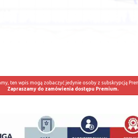
my, ten wpis mogą zobaczyć jedynie osoby z subskrypcją Pre
Zapraszamy do zamówienia dostępu Premium.