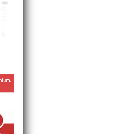
mium.