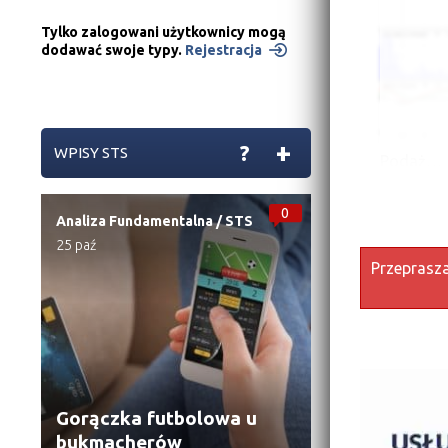
Tylko zalogowani użytkownicy mogą
dodawać swoje typy.
Rejestracja
+
?
WPISY STS
Podaż…
0
Analiza Fundamentalna
/
STS
25 paź
Przeprasza
Gorączka futbolowa u
bukmacherów