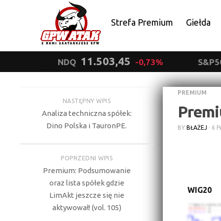
Strefa Premium
Giełda
Polityka prywatności
11.503,45
NDQ
-0,73%
S&P5
PREMIUM
NASTĘPNY WPIS
Premi
Analiza techniczna spółek:
Dino Polska i TauronPE.
BY
BŁAŻEJ
·
6 P
POPRZEDNI WPIS
Premium: Podsumowanie
oraz lista spółek gdzie
WIG20
LimAkt jeszcze się nie
aktywował! (vol. 105)