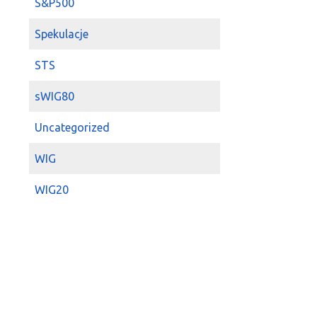
S&P500
Spekulacje
STS
sWIG80
Uncategorized
WIG
WIG20
Zagranica