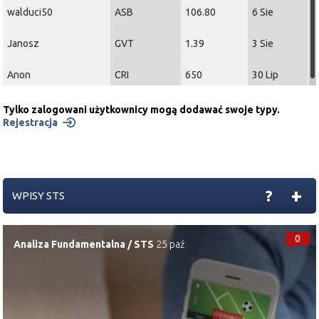
walduci50
ASB
106.80
6 Sie
Janosz
GVT
1.39
3 Sie
Anon
CRI
650
30 Lip
Tylko zalogowani użytkownicy mogą dodawać swoje typy.
Rejestracja
+
?
WPISY STS
0
Analiza Fundamentalna
/
STS
25 paź