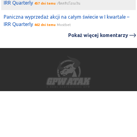
IRR Quarterly
457 dni temu
เช็คสลิปโอนเงิน
Paniczna wyprzedaż akcji na całym świecie w I kwartale –
IRR Quarterly
462 dni temu
Mostbet
Pokaż więcej komentarzy
Impressum
Polityka Prywatności
Regulamin
Autorzy strony www.gpwatak.pl informują, że nie wykonują działalności
maklerskiej składającej się z doradztwa inwestycyjnego, zarządzania
portfelem, czy też przygotowywaniem rekomendacji dotyczących transakcji
na instrumentach finansowych, ani jakiejkolwiek innej działalności
maklerskiej określonej w Ustawie o Obrocie Instrumentami Finansowymi w
rozumieniu rozporządzenia Ministra Finansów z dnia 19 października 2005 r.
(Dz. U. z 2005 r. Nr 206, poz. 1715) i w odpowiednich rozporządzeniach.
Transakcje dokonywane przez użytkownika strony www.gpwatak.pl uważa