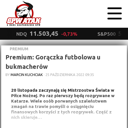
11.503,45
5.5
NDQ
-0,73%
S&P500
PREMIUM
Polityka
Premium: Gorączka futbolowa u
prywatności
Wyrażam zgodę.
bukmacherów
BY
MARCIN KUCHCIAK
·
25 PAŹDZIERNIKA 2022 09:35
20 listopada zaczynają się Mistrzostwa Świata w
Piłce Nożnej. Po raz pierwszy będą rozgrywane w
Katarze. Wiele osób porwanych szaleństwem
zmagań na trawie pomyśli o osiągnięciu
finansowych korzyści z tych rozgrywek. Część z
nich skieruje…