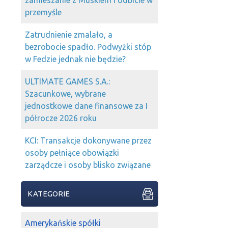
zamieszanie z Muskiem i odbicie w
przemyśle
Zatrudnienie zmalało, a
bezrobocie spadło. Podwyżki stóp
w Fedzie jednak nie będzie?
ULTIMATE GAMES S.A.:
Szacunkowe, wybrane
jednostkowe dane finansowe za I
półrocze 2026 roku
KCI: Transakcje dokonywane przez
osoby pełniące obowiązki
zarządcze i osoby blisko związane
KATEGORIE
Amerykańskie spółki