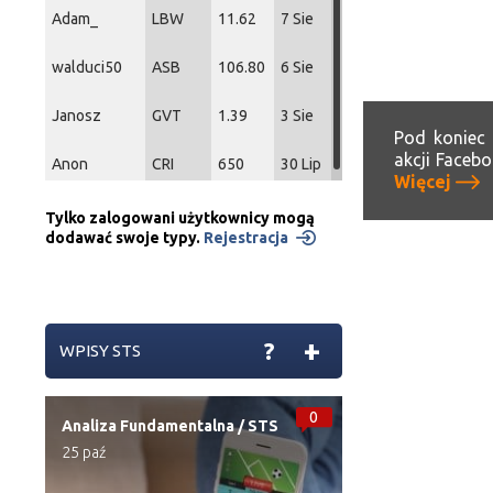
Adam_
LBW
11.62
7 Sie
walduci50
ASB
106.80
6 Sie
Janosz
GVT
1.39
3 Sie
Pod koniec 
akcji Facebo
Anon
CRI
650
30 Lip
Więcej
Tylko zalogowani użytkownicy mogą
dodawać swoje typy.
Rejestracja
+
?
WPISY STS
0
Analiza Fundamentalna
/
STS
25 paź