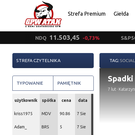
Strefa Premium
Giełda
Polityka prywatności
11.503,45
NDQ
-0,73%
S&P5
STREFA CZYTELNIKA
TAG:
SOCIAL
Spadki
TYPOWANIE
PAMIĘTNIK
7 lut
·
Katarzyn
użytkownik
spółka
cena
data
kriss1975
MDV
90.86
7 Sie
Adam_
BRS
5
7 Sie