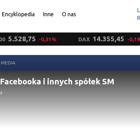
L
Encyklopedia
Inne
O nas
R
Wyrażam zgodę.
5.528,75
14.355,45
00
-0,31%
DAX
-0,1
 MEDIA
 Facebooka i innych spółek SM
a