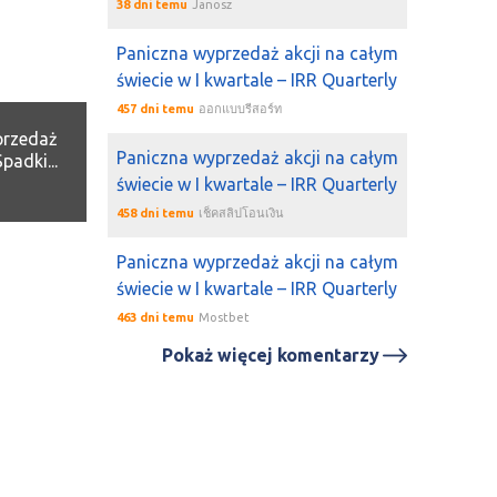
38 dni temu
Janosz
Paniczna wyprzedaż akcji na całym
świecie w I kwartale – IRR Quarterly
457 dni temu
ออกแบบรีสอร์ท
przedaż
Paniczna wyprzedaż akcji na całym
padki...
świecie w I kwartale – IRR Quarterly
458 dni temu
เช็คสลิปโอนเงิน
Paniczna wyprzedaż akcji na całym
świecie w I kwartale – IRR Quarterly
463 dni temu
Mostbet
Pokaż więcej komentarzy