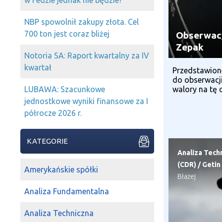
w Fedzie jednak nie będzie?
NBP spowolnił zakupy złota. Cel
700 ton jest coraz bliżej
Obserwacyj
Zepak
Notoria SA: Raport kwartalny za IV
kwartał
Przedstawione
do obserwacji
walory na tę c
LUBAWA: Szacunkowe
jednostkowe wyniki finansowe za I
półrocze 2026 r.
KATEGORIE
Analiza Tech
(CDR)
/
Getin
Amerykańskie spółki
Błażej
Analiza Fundamentalna
Analiza Techniczna