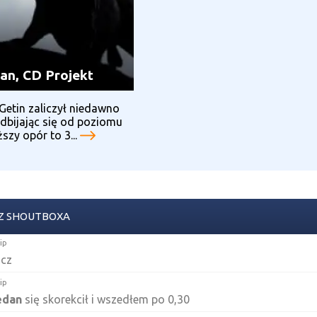
dan, CD Projekt
Getin zaliczył niedawno
dbijając się od poziomu
ższy opór to 3...
Z SHOUTBOXA
lip
cz
lip
edan
się skorekcił i wszedłem po 0,30