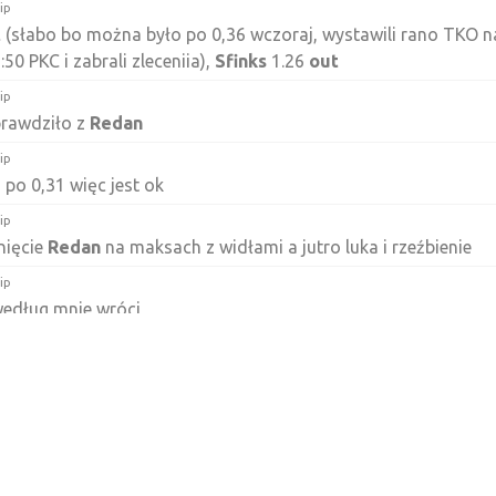
lip
t
(słabo bo można było po 0,36 wczoraj, wystawili rano TKO n
50 PKC i zabrali zleceniia),
Sfinks
1.26
out
lip
prawdziło z
Redan
lip
o 0,31 więc jest ok
lip
nięcie
Redan
na maksach z widłami a jutro luka i rzeźbienie
lip
edług mnie wróci
lip
kupiony
lip
rzyłem bo mnie Piastun nastraszył
lip
 odzieżowa spuszcza
Redan
a kupuje Intersportpl