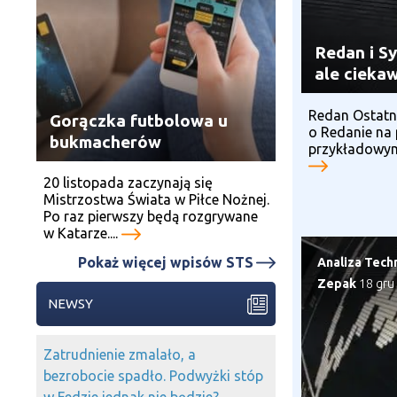
Redan i Sy
ale ciekaw
Redan Ostatn
Gorączka futbolowa u
o Redanie na 
bukmacherów
przykładowym 
20 listopada zaczynają się
Mistrzostwa Świata w Piłce Nożnej.
Po raz pierwszy będą rozgrywane
w Katarze....
Pokaż więcej wpisów STS
Analiza Tech
Zepak
18 gru
NEWSY
Zatrudnienie zmalało, a
bezrobocie spadło. Podwyżki stóp