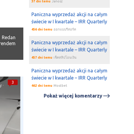
37 dni temu
Janosz
Paniczna wyprzedaż akcji na całym
świecie w I kwartale – IRR Quarterly
456 dni temu
ออกแบบรีสอร์ท
. Redan
Paniczna wyprzedaż akcji na całym
rendem
świecie w I kwartale – IRR Quarterly
457 dni temu
เช็คสลิปโอนเงิน
Paniczna wyprzedaż akcji na całym
świecie w I kwartale – IRR Quarterly
3
y
·
462 dni temu
Mostbet
Pokaż więcej komentarzy