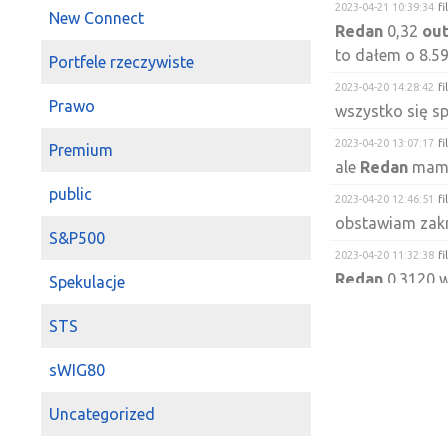
2023-04-21 10:39:34
fi
New Connect
Redan
0,32
ou
to dałem o 8.59:
Portfele rzeczywiste
2023-04-20 14:28:42
fi
Prawo
wszystko się s
2023-04-20 13:07:17
fi
Premium
ale
Redan
mam p
public
2023-04-20 12:46:51
fi
obstawiam zak
S&P500
2023-04-20 11:32:38
fi
Redan
0.3120 w
Spekulacje
2023-04-20 11:29:37
fi
STS
Redan
po 0.31 
2023-04-20 09:47:48
fi
sWIG80
a z
Redan
spiep
Uncategorized
2023-04-19 15:33:02
fi
mówiłem ekipa