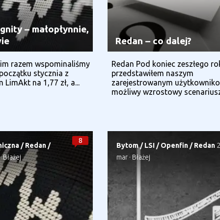
gnity – małopłynnie,
ie
Redan – co dalej?
im razem wspominaliśmy
Redan Pod koniec zeszłego ro
początku stycznia z
przedstawiłem naszym
LimAkt na 1,77 zł, a...
zarejestrowanym użytkownik
możliwy wzrostowy scenariusz
8
niczna
/
Redan
/
Bytom
/
LSI
/
Openfin
/
Redan
·
Błażej
mar
·
Błażej