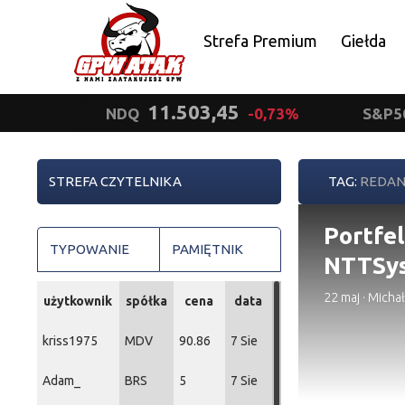
Strefa Premium
Giełda
Polityka prywatności
11.503,45
NDQ
-0,73%
S&P5
STREFA CZYTELNIKA
TAG:
REDA
Portfel
TYPOWANIE
PAMIĘTNIK
NTTSy
22 maj
·
Michał
użytkownik
spółka
cena
data
kriss1975
MDV
90.86
7 Sie
Adam_
BRS
5
7 Sie