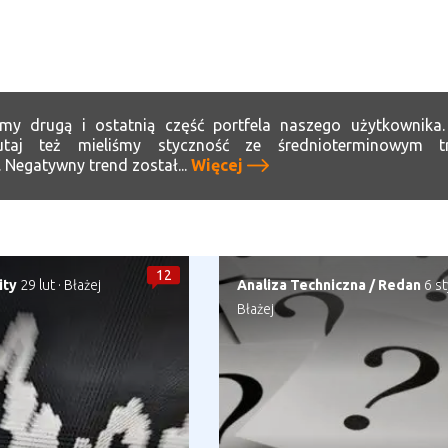
my drugą i ostatnią część portfela naszego użytkownika
aj też mieliśmy styczność ze średnioterminowym t
Negatywny trend został...
Więcej
12
ity
29 lut
·
Błażej
Analiza Techniczna
/
Redan
6 st
Błażej