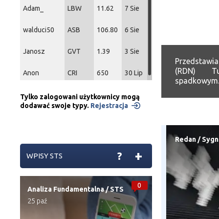
Adam_
LBW
11.62
7 Sie
walduci50
ASB
106.80
6 Sie
Janosz
GVT
1.39
3 Sie
Przedstawia
(RDN) Tut
Anon
CRI
650
30 Lip
spadkowym. 
Tylko zalogowani użytkownicy mogą
dodawać swoje typy.
Rejestracja
Redan
/
Sygn
+
?
WPISY STS
0
Analiza Fundamentalna
/
STS
25 paź