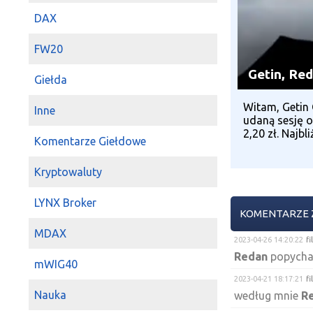
DAX
FW20
Getin, Re
Giełda
Witam, Getin 
Inne
udaną sesję o
2,20 zł. Najbli
Komentarze Giełdowe
Kryptowaluty
LYNX Broker
KOMENTARZE 
MDAX
2023-04-26 14:20:22
fi
Redan
popycha
mWIG40
2023-04-21 18:17:21
fi
Nauka
według mnie
R