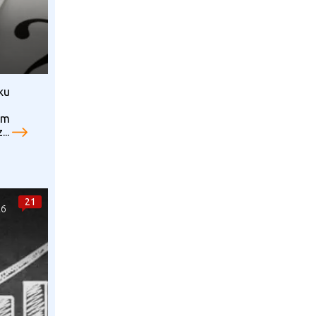
ku
om
...
21
26