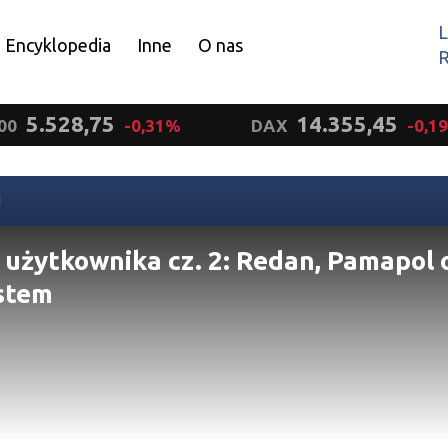
L
Encyklopedia
Inne
O nas
R
Wyrażam zgodę.
5.528,75
14.355,45
00
-0,31%
DAX
-0,1
N
 użytkownika cz. 2: Redan, Pamapol 
stem