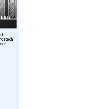
LSI i
ych
rostach
rze,