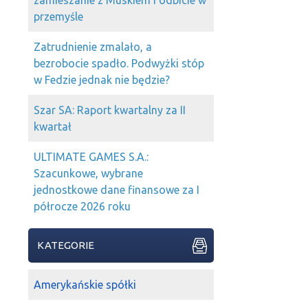
zamieszanie z Muskiem i odbicie w
przemyśle
Zatrudnienie zmalało, a
bezrobocie spadło. Podwyżki stóp
w Fedzie jednak nie będzie?
Szar SA: Raport kwartalny za II
kwartał
ULTIMATE GAMES S.A.:
Szacunkowe, wybrane
jednostkowe dane finansowe za I
półrocze 2026 roku
KATEGORIE
Amerykańskie spółki