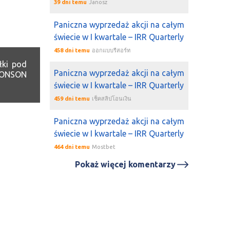
39 dni temu
Janosz
Paniczna wyprzedaż akcji na całym
świecie w I kwartale – IRR Quarterly
458 dni temu
ออกแบบรีสอร์ท
łki pod
Paniczna wyprzedaż akcji na całym
 RONSON
świecie w I kwartale – IRR Quarterly
459 dni temu
เช็คสลิปโอนเงิน
Paniczna wyprzedaż akcji na całym
świecie w I kwartale – IRR Quarterly
464 dni temu
Mostbet
Pokaż więcej komentarzy