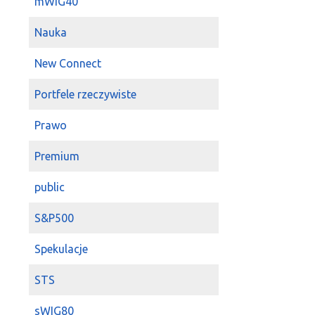
mWIG40
Nauka
New Connect
Portfele rzeczywiste
Prawo
Premium
public
S&P500
Spekulacje
STS
sWIG80