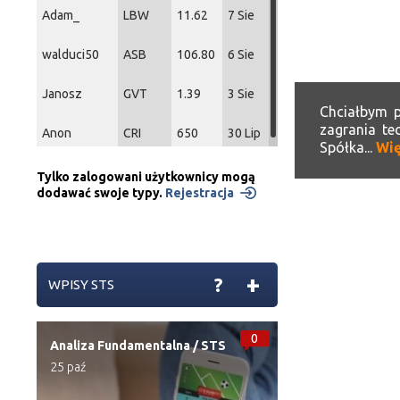
Adam_
LBW
11.62
7 Sie
walduci50
ASB
106.80
6 Sie
Janosz
GVT
1.39
3 Sie
Chciałbym p
zagrania te
Anon
CRI
650
30 Lip
Spółka...
Wię
Tylko zalogowani użytkownicy mogą
dodawać swoje typy.
Rejestracja
+
?
WPISY STS
0
Analiza Fundamentalna
/
STS
25 paź