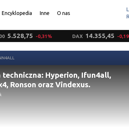
L
Encyklopedia
Inne
O nas
R
Wyrażam zgodę.
5.528,75
14.355,45
00
-0,31%
DAX
-0,1
NN4ALL
 techniczna: Hyperion, Ifun4all,
x4, Ronson oraz Vindexus.
k