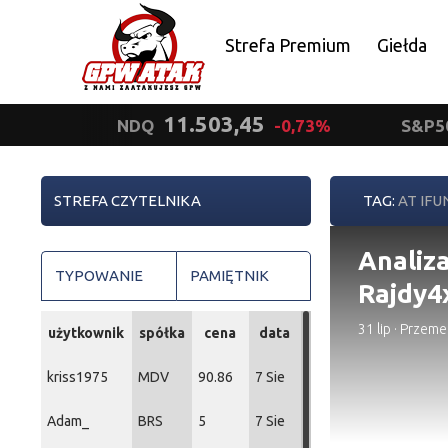
Strefa Premium
Giełda
Polityka prywatności
11.503,45
NDQ
-0,73%
S&P5
STREFA CZYTELNIKA
TAG:
AT IFU
Analiza
TYPOWANIE
PAMIĘTNIK
Rajdy4
31 lip
·
Przeme
użytkownik
spółka
cena
data
kriss1975
MDV
90.86
7 Sie
Adam_
BRS
5
7 Sie