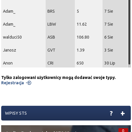
Adam_
BRS
5
7 Sie
Adam_
LBW
11.62
7 Sie
walduci50
ASB
106.80
6 Sie
Janosz
GVT
1.39
3 Sie
Anon
CRI
650
30 Lip
Tylko zalogowani użytkownicy mogą dodawać swoje typy.
Rejestracja
+
?
WPISY STS
0