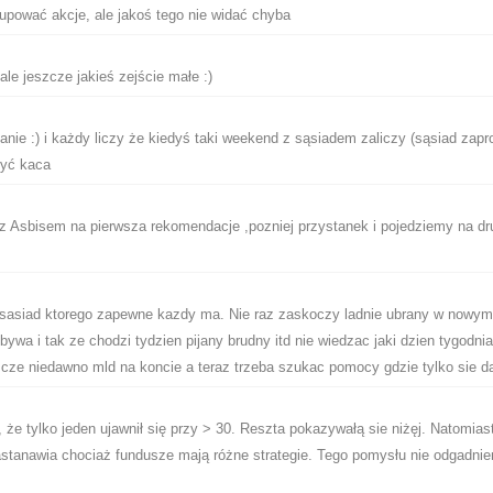
upować akcje, ale jakoś tego nie widać chyba
 ale jeszcze jakieś zejście małe :)
nie :) i każdy liczy że kiedyś taki weekend z sąsiadem zaliczy (sąsiad zapro
zyć kaca
 Asbisem na pierwsza rekomendacje ,pozniej przystanek i pojedziemy na dr
e sasiad ktorego zapewne kazdy ma. Nie raz zaskoczy ladnie ubrany w nowym
ywa i tak ze chodzi tydzien pijany brudny itd nie wiedzac jaki dzien tygodni
ze niedawno mld na koncie a teraz trzeba szukac pomocy gdzie tylko sie da
 że tylko jeden ujawnił się przy > 30. Reszta pokazywałą sie niżęj. Natomiast
astanawia chociaż fundusze mają różne strategie. Tego pomysłu nie odgadni