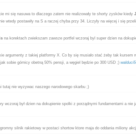
kie mi się nasuwa to dlaczego zatem nie realizowały te shorty zysków kiedy
nie wtedy postawiły na S a raczej chyba przy 34. Liczyły na więcej i się przel
is
na korektach zwiekszam zawsze portfel wczoraj byl super dzien na dokupi
kie argumenty z takiej platformy X. Co by się musiało stać żeby tak kursem 
jak sobie górnicy obetną 50% pensji, a węgiel będzie po 300 USD ;)
walduci5
 tutaj nie wyzywac naszego narodowego skarbu ;)
y wczoraj był dzien na dokupienie spolki z porządnymi fundamentami a nie j
ogromny silnik rakietowy w postaci shortow ktore maja do oddania miliony akcji