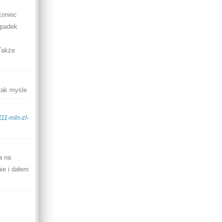
koniec
spadek
z
Także
 tak mysle
11-mln-zl-
a na
ie i dałem