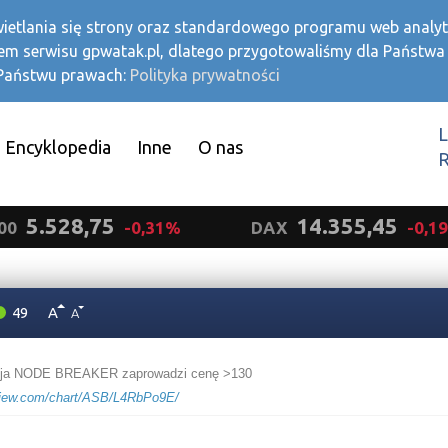
ietlania się strony oraz standardowego programu web analytic
em serwisu gpwatak.pl, dlatego przygotowaliśmy dla Państwa
 Państwu prawach:
Polityka prywatności
L
Encyklopedia
Inne
O nas
R
5.528,75
14.355,45
-0,31%
DAX
-0,19%
49
A
A
acja NODE BREAKER zaprowadzi cenę >130
ngview.com/chart/ASB/L4RbPo9E/