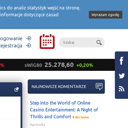
s do analiz statystyk wejść na stronę.
 informacje dotyczące zasad
Wyrażam zgodę.
ogowanie
ejestracja
25.278,60
sWIG80
+0,20%
mWIG40
NAJNOWSZE KOMENTARZE
Step Into the World of Online
Casino Entertainment: A Night of
Thrills and Comfort
8 dni temu
Agnieszka