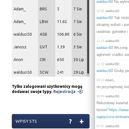
walduci50
Na wykre
Adam_
BRS
5
7 Sie
12:35
walduci50
walduci50
Tak niski
Adam_
LBW
11.62
7 Sie
skrajnej euforii i 
uwalniac gotowke i
walduci50
ASB
106.80
6 Sie
12:22
walduci50
Janosz
GVT
1.39
3 Sie
walduci50
Wczoraj z
aglometr rzadko sie
Anon
CRI
650
30 Lip
12:15
walduci50
walduci50
Gruby pie
walduci50
SCW
241
29 Lip
09:13
Adam_
Tylko zalogowani użytkownicy mogą
no przynajmniej m
dodawać swoje typy.
Rejestracja
08:05
walduci50
Rekordowy kwartał 
historii"
https://www
najwyzsza-rentownos
+
?
WPISY STS
07:57
walduci50