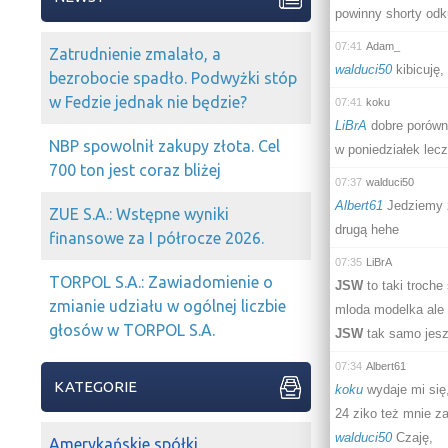
powinny shorty odk
07:41
Adam_
Zatrudnienie zmalało, a
walduci50
kibicuję,
bezrobocie spadło. Podwyżki stóp
w Fedzie jednak nie będzie?
07:41
koku
LiBrA
dobre porówna
NBP spowolnił zakupy złota. Cel
w poniedziałek lec
700 ton jest coraz bliżej
07:37
walduci50
Albert61
Jedziemy z
ZUE S.A.: Wstępne wyniki
drugą hehe
finansowe za I półrocze 2026.
07:35
LiBrA
TORPOL S.A.: Zawiadomienie o
JSW
to taki troch
zmianie udziału w ogólnej liczbie
mloda modelka ale b
głosów w TORPOL S.A.
JSW
tak samo jeszc
07:34
Albert61
KATEGORIE
koku
wydaje mi się,
24 ziko też mnie z
walduci50
Czaję,
Amerykańskie spółki