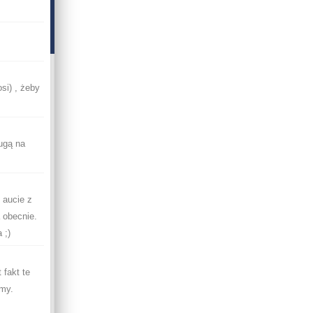
si) , żeby
ugą na
 aucie z
a obecnie.
 ;)
 fakt te
emy.