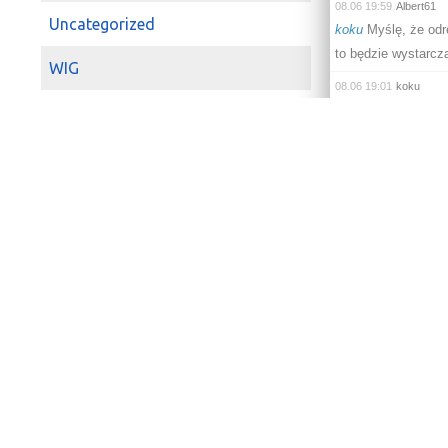
08.06 19:59
Albert61
Uncategorized
koku
Myślę, że odre
to będzie wystarcza
WIG
08.06 19:01
koku
zenek69
możliwe i 
WIG20
ktoś (ja do
jsw
nie 
Zagranica
08.06 18:42
zenek69
koku
jak shorty zo
08.06 18:29
koku
zenek69
no ja bym n
Aby móc pisać nal
08.06 17:01
zenek69
koku
moze to począt
08.06 16:53
koku
zenek69
Albert61
a
08.06 14:47
Albert61
zenek69
ja bym dał
Analiza Tec
08.06 14:47
zenek69