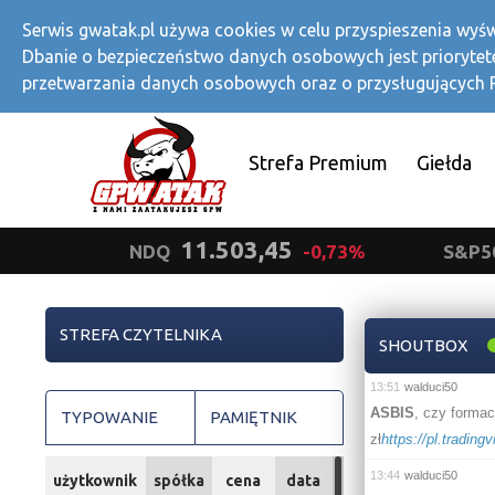
Serwis gwatak.pl używa cookies w celu przyspieszenia wyśw
Dbanie o bezpieczeństwo danych osobowych jest priorytet
przetwarzania danych osobowych oraz o przysługujących
Strefa Premium
Giełda
11.503,45
NDQ
-0,73%
S&P500
STREFA CZYTELNIKA
SHOUTBOX
13:51
walduci50
ASBIS
, czy form
TYPOWANIE
PAMIĘTNIK
zł
https://pl.tradi
13:44
walduci50
użytkownik
spółka
cena
data