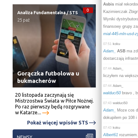
Asbis
miał rekordo
0
Kazimierczak Zbign
Analiza Fundamentalna
/
STS
Wyniki dystrybutora
25 paź
finansowy grupy za
mial-445-mln-usd-z
07:51
koku
Adam_
ASB
ma zdr
dostarczają infrast
07:44
Adam_
Gorączka futbolowa u
liczyłem na większe
bukmacherów
07:44
Adam_
walduci50
bravo , b
20 listopada zaczynają się
Mistrzostwa Świata w Piłce Nożnej.
07:43
walduci50
Po raz pierwszy będą rozgrywane
Adam_
Moze cos dla
w Katarze....
dokupilem po 108 i
Pokaż więcej wpisów STS
07:43
koku
Albert61
rozumiem. 
NEWSY