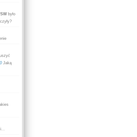
JSW
było
iczyły?
enie
ruszyć
0
Jaką
akies
...