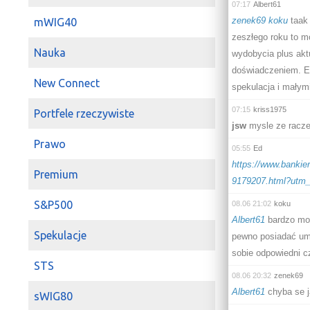
07:17
Albert61
zenek69
koku
taa
mWIG40
zeszłego roku to mo
Nauka
wydobycia plus aktu
doświadczeniem. Er
New Connect
spekulacja i małymi
07:15
kriss1975
Portfele rzeczywiste
jsw
mysle ze raczej 
Prawo
05:55
Ed
https://www.bankie
Premium
9179207.html?ut
S&P500
08.06 21:02
koku
Albert61
bardzo moż
Spekulacje
pewno posiadać umie
sobie odpowiedni 
STS
08.06 20:32
zenek69
Albert61
chyba se ja
sWIG80