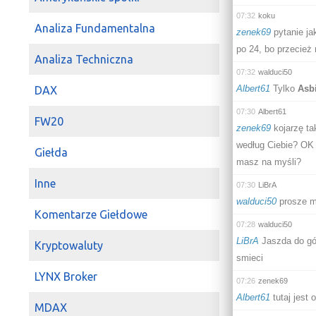
07:32
koku
Analiza Fundamentalna
zenek69
pytanie ja
po 24, bo przecież 
Analiza Techniczna
07:32
walduci50
Albert61
Tylko
Asb
DAX
07:30
Albert61
FW20
zenek69
kojarzę ta
według Ciebie? OK 
Giełda
masz na myśli?
Inne
07:30
LiBrA
walduci50
prosze mi
Komentarze Giełdowe
07:28
walduci50
LiBrA
Jaszda do gór
Kryptowaluty
smieci
LYNX Broker
07:26
zenek69
Albert61
tutaj jest 
MDAX