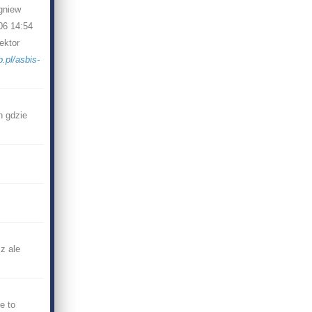
gniew
06 14:54
ektor
.pl/asbis-
h gdzie
z ale
e to