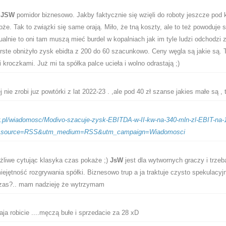
k
JSW
pomidor biznesowo. Jakby faktycznie się wzięli do roboty jeszcze pod 
że. Tak to związki się same orają. Miło, że tną koszty, ale to też powoduje 
alnie to oni tam muszą mieć burdel w kopalniach jak im tyle ludzi odchodzi 
ste obniżyło zysk ebidta z 200 do 60 szacunkowo. Ceny węgla są jakie są. 
 kroczkami. Już mi ta spółka palce ucieła i wolno odrastają ;)
nie zrobi juz powtórki z lat 2022-23 . ,ale pod 40 zł szanse jakies małe są ,
r.pl/wiadomosc/Modivo-szacuje-zysk-EBITDA-w-II-kw-na-340-mln-zl-EBIT-na-1
m_source=RSS&utm_medium=RSS&utm_campaign=Wiadomosci
liwe cytując klasyka czas pokaże ;)
JsW
jest dla wytwornych graczy i trzeb
jętność rozgrywania spółki. Biznesowo trup a ja traktuje czysto spekulacyjn
czas?.. mam nadzieję że wytrzymam
ja robicie ....męczą bułe i sprzedacie za 28 xD