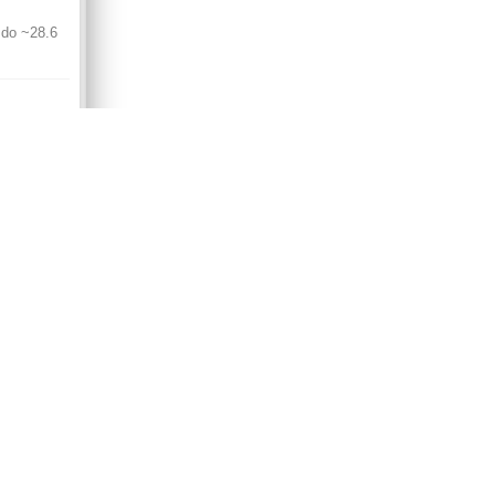
 do ~28.6
ie czy
e
lu były ;)
0