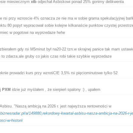
sie miesiecznym
xtb
odjechał Asbiskowi ponad 25% gonimy delikwenta
e rsi przy wzroscie 4% oznacza ze nie ma w sobie grama spekulacjyjnej bań
punktu 80 popyt wypracował sobie kolejne kilkanaście punktow czystej przestrz
 miec w pogotowi na wyprzedaze hehe
bierałem gdy rsi M5minut był na20-22 tzn.w skrajnej panice tak mam ustawi
 to zdarza,ale gruby co jakis czas robi takie szybkie wyprzedaze
knie prowadzi kurs przy wzrośCIE 3,5% rsi pięciominutowe tylko 52
ój
PXM
idzie już myślałem , że sierpień spalony :) , upałem
Asbisu. "Naszą ambicją na 2026 r. jest najwyższa rentowności w
.biznesradar.pl/a/149880,rekordowy-kwartal-asbisu-nasza-ambicja-na-2026-r-je
ci-w-historii