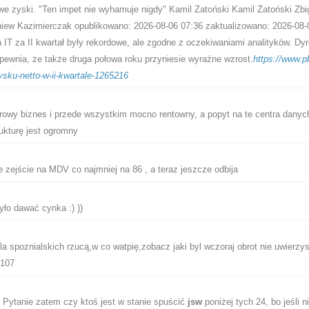
we zyski. "Ten impet nie wyhamuje nigdy" Kamil Zatoński Kamil Zatoński Zbi
iew Kazimierczak opublikowano: 2026-08-06 07:36 zaktualizowano: 2026-08-
 IT za II kwartał były rekordowe, ale zgodne z oczekiwaniami analityków. Dyr
pewnia, że także druga połowa roku przyniesie wyraźne wzrost.
https://www.pb
ysku-netto-w-ii-kwartale-1265216
owy biznes i przede wszystkim mocno rentowny, a popyt na te centra danyc
rukturę jest ogromny
 zejście na MDV co najmniej na 86 , a teraz jeszcze odbija
yło dawać cynka :) ))
 spoznialskich rzucą,w co watpię,zobacz jaki byl wczoraj obrot nie uwierzys
 107
Pytanie zatem czy ktoś jest w stanie spuścić
jsw
poniżej tych 24, bo jeśli ni