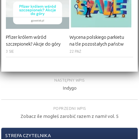
Pfizer królem wśród
Wycena polskiego parkietu
szczepionek? Akcje do góry
na tle pozostałych państw
3 SIE
22 PAŹ
NASTĘPNY WPIS
Indygo
POPRZEDNI WPIS
Zobacz ile mogłeś zarobić razem z nami! vol. 5
STREFA CZYTELNIKA