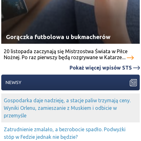
Gorączka futbolowa u bukmacherów
20 listopada zaczynają się Mistrzostwa Świata w Piłce
Nożnej. Po raz pierwszy będą rozgrywane w Katarze....
Pokaż więcej wpisów STS
NEWSY
Gospodarka daje nadzieję, a stacje paliw trzymają ceny.
Wyniki Orlenu, zamieszanie z Muskiem i odbicie w
przemyśle
Zatrudnienie zmalało, a bezrobocie spadło. Podwyżki
stóp w Fedzie jednak nie będzie?