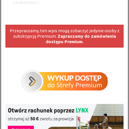
za obecność i…
Przepraszamy, ten wpis mogą zobaczyć jedynie osoby z
subskrypcją Premium.
Zapraszamy do zamówienia
dostępu Premium.