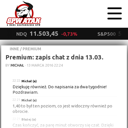
11.503,45
5.5
NDQ
-0,73%
S&P500
INNE
/
PREMIUM
Polityka
Premium: zapis chat z dnia 13.03.
prywatności
Wyrażam zgodę.
BY
MICHAŁ
·
13 MARCA 2016 22:24
22:22
Michał (a)
Dziękuję również. Do napisania za dwa tygodnie!
Pozdrawiam.
22:21
Michał (a)
1,40 to był ten poziom, co jest widoczny również po
obrocie.
22:21
Błażej (a)
Czas kończyć, za parę minut otworzy się czat. Dzięki