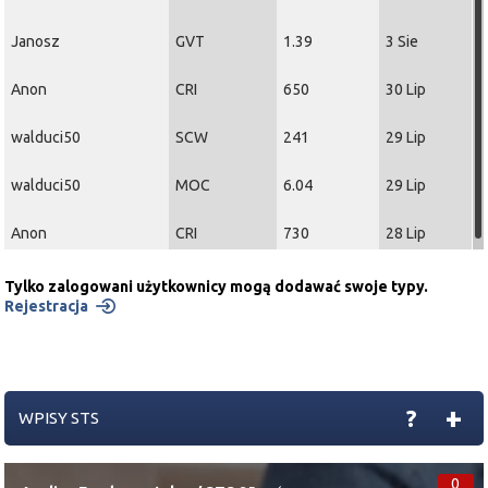
Janosz
GVT
1.39
3 Sie
Anon
CRI
650
30 Lip
walduci50
SCW
241
29 Lip
walduci50
MOC
6.04
29 Lip
Anon
CRI
730
28 Lip
Tylko zalogowani użytkownicy mogą dodawać swoje typy.
Rejestracja
+
?
WPISY STS
0