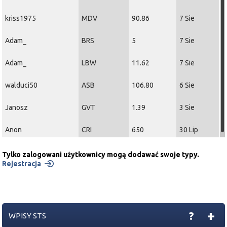
immgams itd.
kriss1975
MDV
90.86
7 Sie
2023-11-09 15:11:04
space
kozineczka
z tanich spółek gamedev to patrzyłem
Adam_
BRS
5
7 Sie
ostatnio na
klabater
. tylko pewnie jeszcze ciut musi
spaść
Adam_
LBW
11.62
7 Sie
walduci50
ASB
106.80
6 Sie
Janosz
GVT
1.39
3 Sie
Anon
CRI
650
30 Lip
Tylko zalogowani użytkownicy mogą dodawać swoje typy.
Rejestracja
+
?
WPISY STS