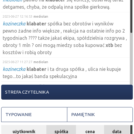
detgames, chyba, że odpalą inna spolke gierkową.
2025-06-27 12:16:53
mediolan
kozineczka
klabater
spółka bez obrotów i wyników
pewno żadne info większe , reakcja na ostatnie info po 2
tygodniach ???? także jakaś ekipa, spółdzielnia rozgrywa ,
obroty 1 mln ? oni mogą miedzy soba kupować
xtb
bez
kosztów i robią obroty
2025-06-27 11:27:27
mediolan
kozineczka
klabater
i ta druga spółka , ulica nie kupuje
tego....to jakaś banda spekulacyjna
2025-06-27 11:12:30
mediolan
STREFA CZYTELNIKA
kozineczka
zobaczyłem
klabater
, sama spekuła chyb że
coś nie wiemy , komunikat 10.06 o wydawaniu gier ......rajd
idzie od 20.06 z poziomu 0.50 gr nawet było mniej
TYPOWANIE
PAMIĘTNIK
2025-06-27 10:44:38
kozineczka
zauważyliście, że na NC rosną bez powodu jakies małe
spólki z gdev, teraz
klabater
, wczesniej detgames
użytkownik
spółka
cena
data