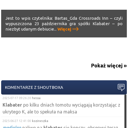
Jest to wpis czytelnika: Bartas_Gda Crossroads Inn – czyli
wypuszczona 23 października gra spółki Klabater – po
niezbyt udanym debiucie...
Więcej
Pokaż więcej »
KOMENTARZE Z SHOUTBOXA
2025-07-17 09:26:20
hessa
Klabater
po kilku dniach łomotu wyciągają korzystając z
ukrytego K, ale to spekuła na maksa
2025-06-27 12:41:00
kozineczka
mediolan
paliwo na
klabater
się konczy, obserwuj teraz