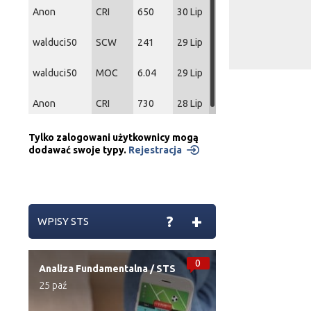
Anon
CRI
650
30 Lip
walduci50
SCW
241
29 Lip
walduci50
MOC
6.04
29 Lip
Anon
CRI
730
28 Lip
Tylko zalogowani użytkownicy mogą
dodawać swoje typy.
Rejestracja
+
?
WPISY STS
0
Analiza Fundamentalna
/
STS
25 paź