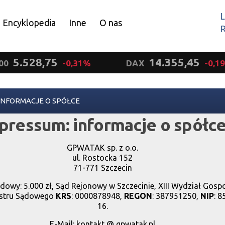
L
Encyklopedia
Inne
O nas
R
Wyrażam zgodę.
5.528,75
14.355,45
00
-0,31%
DAX
-0,1
INFORMACJE O SPÓŁCE
pressum: informacje o spółc
GPWATAK sp. z o.o.
ul. Rostocka 152
71-771 Szczecin
adowy: 5.000 zł, Sąd Rejonowy w Szczecinie, XIII Wydział Gos
estru Sądowego
KRS
: 0000878948,
REGON
: 387951250,
NIP
: 8
16.
E-Mail: kontakt @ gpwatak.pl