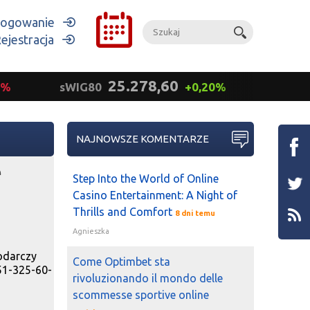
ogowanie
ejestracja
25.278,60
9%
sWIG80
+0,20%
mWIG
NAJNOWSZE KOMENTARZE
e
Step Into the World of Online
Casino Entertainment: A Night of
Thrills and Comfort
8 dni temu
Agnieszka
podarczy
Come Optimbet sta
51-325-60-
rivoluzionando il mondo delle
scommesse sportive online