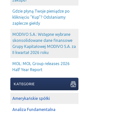
zakupu?
Gdzie płyną Twoje pieniądze po
kliknięciu "Kup"? Odsłaniamy
zaplecze giełdy
MODIVO S.A.: Wstępne wybrane
skonsolidowane dane finansowe
Grupy Kapitałowej MODIVO S.A. za
II kwartał 2026 roku
MOL: MOL Group releases 2026
Half Year Report
KATEGORIE
Amerykańskie spółki
Analiza Fundamentalna