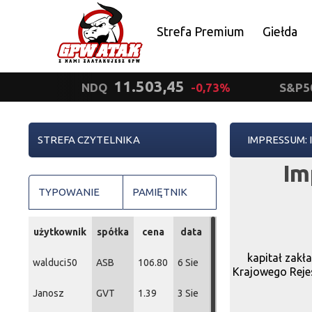
Strefa Premium
Giełda
Polityka prywatności
11.503,45
NDQ
-0,73%
S&P5
STREFA CZYTELNIKA
IMPRESSUM: 
Im
TYPOWANIE
PAMIĘTNIK
użytkownik
spółka
cena
data
kapitał zakł
walduci50
ASB
106.80
6 Sie
Krajowego Rej
Janosz
GVT
1.39
3 Sie